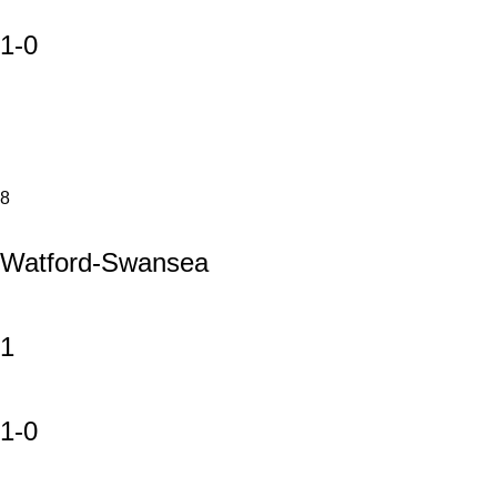
1-0
8
Watford-Swansea
1
1-0