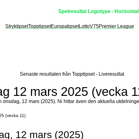
Stryktipset
Topptipset
Europatipset
Lotto
V75
Premier League
ag 12 mars 2025 (vecka 1
ån onsdag, 12 mars (2025). Ni hittar även den aktuella utdelning
25 (vecka 11)
ag, 12 mars (2025)