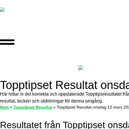
Topptipset Resultat onsd
Här hittar ni det korrekta och uppdaterade Topptipsresultatet fr
resultat, tecken och utdelningar för denna omgång.
Hem
»
Topptipset Resultat
»
Topptipset Resultat onsdag 12 mars 20
Resultatet från Topptipset
onsd