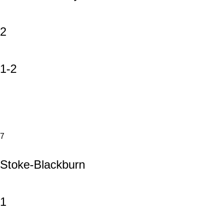
2
1-2
7
Stoke-Blackburn
1