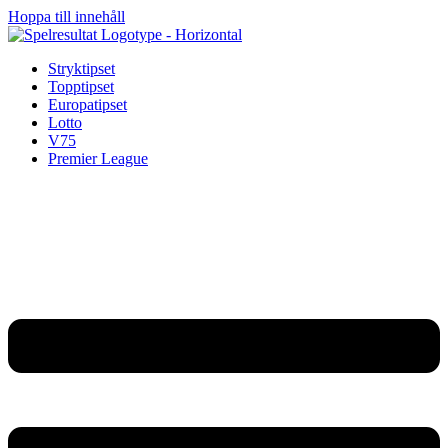
Hoppa till innehåll
Stryktipset
Topptipset
Europatipset
Lotto
V75
Premier League