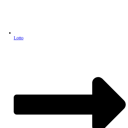
Lotto