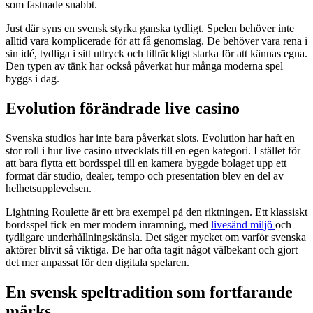
som fastnade snabbt.
Just där syns en svensk styrka ganska tydligt. Spelen behöver inte
alltid vara komplicerade för att få genomslag. De behöver vara rena i
sin idé, tydliga i sitt uttryck och tillräckligt starka för att kännas egna.
Den typen av tänk har också påverkat hur många moderna spel
byggs i dag.
Evolution förändrade live casino
Svenska studios har inte bara påverkat slots. Evolution har haft en
stor roll i hur live casino utvecklats till en egen kategori. I stället för
att bara flytta ett bordsspel till en kamera byggde bolaget upp ett
format där studio, dealer, tempo och presentation blev en del av
helhetsupplevelsen.
Lightning Roulette är ett bra exempel på den riktningen. Ett klassiskt
bordsspel fick en mer modern inramning, med
livesänd miljö
och
tydligare underhållningskänsla. Det säger mycket om varför svenska
aktörer blivit så viktiga. De har ofta tagit något välbekant och gjort
det mer anpassat för den digitala spelaren.
En svensk speltradition som fortfarande
märks