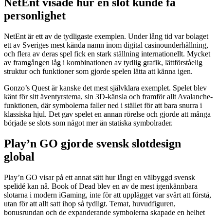
NetEnt visade hur en slot kunde få
personlighet
NetEnt är ett av de tydligaste exemplen. Under lång tid var bolaget
ett av Sveriges mest kända namn inom digital casinounderhållning,
och flera av deras spel fick en stark ställning internationellt. Mycket
av framgången låg i kombinationen av tydlig grafik, lättförståelig
struktur och funktioner som gjorde spelen lätta att känna igen.
Gonzo’s Quest är kanske det mest självklara exemplet. Spelet blev
känt för sitt äventyrstema, sin 3D-känsla och framför allt Avalanche-
funktionen, där symbolerna faller ned i stället för att bara snurra i
klassiska hjul. Det gav spelet en annan rörelse och gjorde att många
började se slots som något mer än statiska symbolrader.
Play’n GO gjorde svensk slotdesign
global
Play’n GO visar på ett annat sätt hur långt en välbyggd svensk
spelidé kan nå. Book of Dead blev en av de mest igenkännbara
slotarna i modern iGaming, inte för att upplägget var svårt att förstå,
utan för att allt satt ihop så tydligt. Temat, huvudfiguren,
bonusrundan och de expanderande symbolerna skapade en helhet