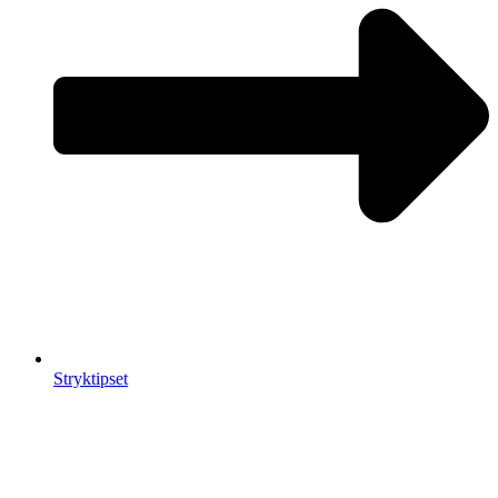
Stryktipset