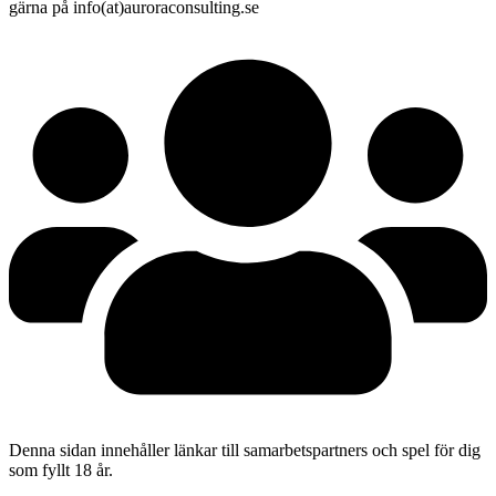
gärna på info(at)auroraconsulting.se
Denna sidan innehåller länkar till samarbetspartners och spel för dig
som fyllt 18 år.