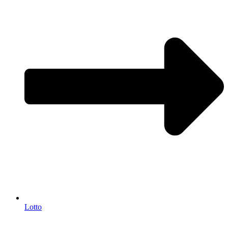
Lotto