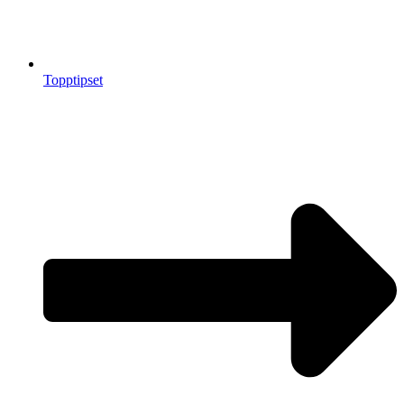
Topptipset