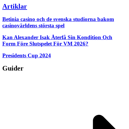
Artiklar
Betinia casino och de svenska studiorna bakom
casinovärldens största spel
Kan Alexander Isak Återfå Sin Kondition Och
Form Före Slutspelet För VM 2026?
Presidents Cup 2024
Guider