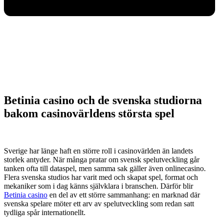
Betinia casino och de svenska studiorna
bakom casinovärldens största spel
Sverige har länge haft en större roll i casinovärlden än landets
storlek antyder. När många pratar om svensk spelutveckling går
tanken ofta till dataspel, men samma sak gäller även onlinecasino.
Flera svenska studios har varit med och skapat spel, format och
mekaniker som i dag känns självklara i branschen. Därför blir
Betinia casino
en del av ett större sammanhang: en marknad där
svenska spelare möter ett arv av spelutveckling som redan satt
tydliga spår internationellt.