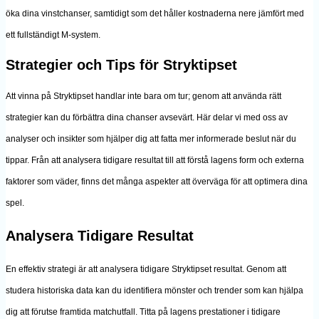
öka dina vinstchanser, samtidigt som det håller kostnaderna nere jämfört med
ett fullständigt M-system.
Strategier och Tips för Stryktipset
Att vinna på Stryktipset handlar inte bara om tur; genom att använda rätt
strategier kan du förbättra dina chanser avsevärt. Här delar vi med oss av
analyser och insikter som hjälper dig att fatta mer informerade beslut när du
tippar. Från att analysera tidigare resultat till att förstå lagens form och externa
faktorer som väder, finns det många aspekter att överväga för att optimera dina
spel.
Analysera Tidigare Resultat
En effektiv strategi är att analysera tidigare Stryktipset resultat. Genom att
studera historiska data kan du identifiera mönster och trender som kan hjälpa
dig att förutse framtida matchutfall. Titta på lagens prestationer i tidigare