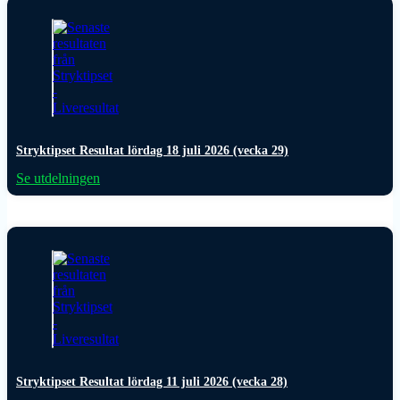
Stryktipset Resultat lördag 18 juli 2026 (vecka 29)
Se utdelningen
Stryktipset Resultat lördag 11 juli 2026 (vecka 28)