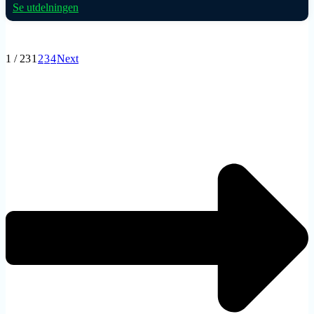
Se utdelningen
1 / 23
1
2
3
4
Next