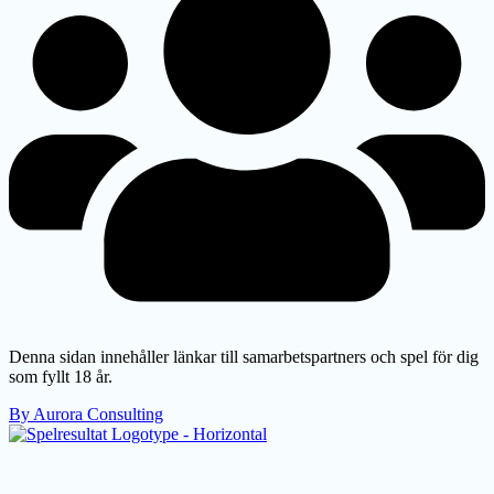
Denna sidan innehåller länkar till samarbetspartners och spel för dig
som fyllt 18 år.
By Aurora Consulting