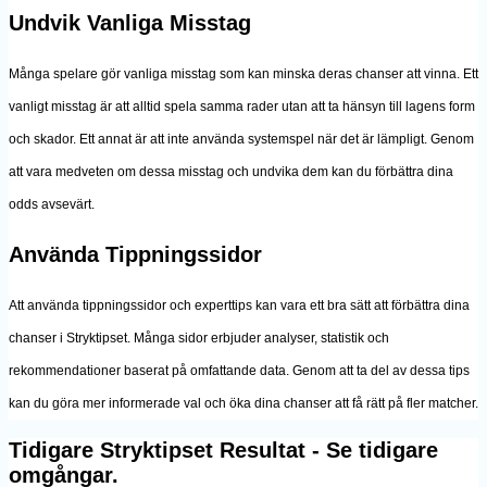
Undvik Vanliga Misstag
Många spelare gör vanliga misstag som kan minska deras chanser att vinna. Ett
vanligt misstag är att alltid spela samma rader utan att ta hänsyn till lagens form
och skador. Ett annat är att inte använda systemspel när det är lämpligt. Genom
att vara medveten om dessa misstag och undvika dem kan du förbättra dina
odds avsevärt.
Använda Tippningssidor
Att använda tippningssidor och experttips kan vara ett bra sätt att förbättra dina
chanser i Stryktipset. Många sidor erbjuder analyser, statistik och
rekommendationer baserat på omfattande data. Genom att ta del av dessa tips
kan du göra mer informerade val och öka dina chanser att få rätt på fler matcher.
Tidigare Stryktipset Resultat - Se tidigare
omgångar.