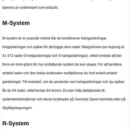
typerna av systemspel som erbjuds.
M-System
M-system är en populär metod där du kombinerar halvgarderingar,
helgarderingar och spikar för att bygga dina rader. Maxgränsen per kupong är
41 472 rader (4 helgarderingar och 9 halvgarderingar), vilket innebär att det
finns en övre gräns för hur omfattande system du kan skapa. För att beräkna
antalet rader och den totala kostnaden multiplicerar du helt enkelt antalet
garderingar. Till exempel, om du använder sex halvgarderingar och sju spikar,
får du 64 rader, vilket kostar 64 kronor. Du kan hitta detaljerade M-
systemkombinationer och deras kostnader på Svenska Spels hemsida eller på
Stryktipskupongen.
R-System