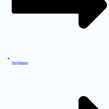
Stryktipset