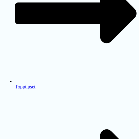
Topptipset