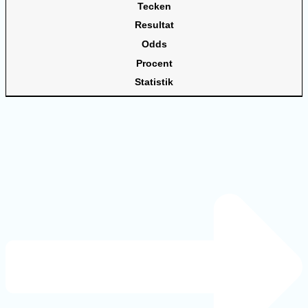
Tecken
Resultat
Odds
Procent
Statistik