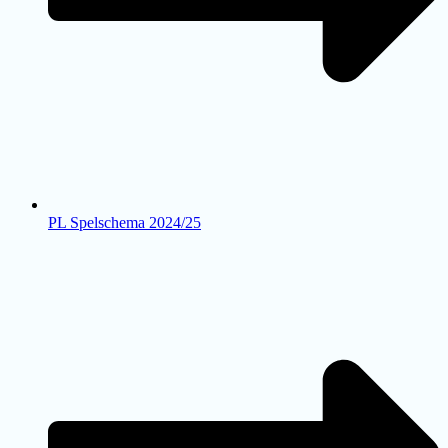
PL Spelschema 2024/25