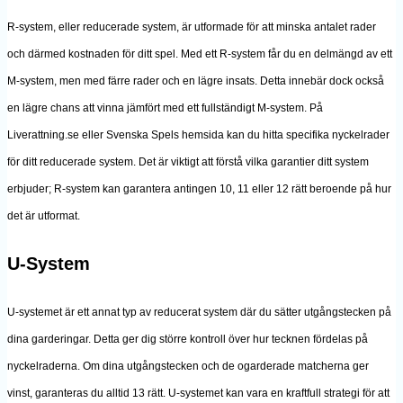
R-system, eller reducerade system, är utformade för att minska antalet rader
och därmed kostnaden för ditt spel. Med ett R-system får du en delmängd av ett
M-system, men med färre rader och en lägre insats. Detta innebär dock också
en lägre chans att vinna jämfört med ett fullständigt M-system. På
Liverattning.se eller Svenska Spels hemsida kan du hitta specifika nyckelrader
för ditt reducerade system. Det är viktigt att förstå vilka garantier ditt system
erbjuder; R-system kan garantera antingen 10, 11 eller 12 rätt beroende på hur
det är utformat.
U-System
U-systemet är ett annat typ av reducerat system där du sätter utgångstecken på
dina garderingar. Detta ger dig större kontroll över hur tecknen fördelas på
nyckelraderna. Om dina utgångstecken och de ogarderade matcherna ger
vinst, garanteras du alltid 13 rätt. U-systemet kan vara en kraftfull strategi för att