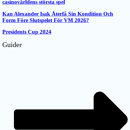
casinovärldens största spel
Kan Alexander Isak Återfå Sin Kondition Och
Form Före Slutspelet För VM 2026?
Presidents Cup 2024
Guider