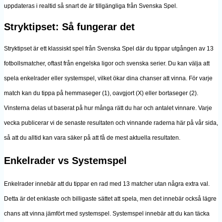
uppdateras i realtid så snart de är tillgängliga från Svenska Spel.
Stryktipset: Så fungerar det
Stryktipset är ett klassiskt spel från Svenska Spel där du tippar utgången av 13
fotbollsmatcher, oftast från engelska ligor och svenska serier. Du kan välja att
spela enkelrader eller systemspel, vilket ökar dina chanser att vinna. För varje
match kan du tippa på hemmaseger (1), oavgjort (X) eller bortaseger (2).
Vinsterna delas ut baserat på hur många rätt du har och antalet vinnare. Varje
vecka publicerar vi de senaste resultaten och vinnande raderna här på vår sida,
så att du alltid kan vara säker på att få de mest aktuella resultaten.
Enkelrader vs Systemspel
Enkelrader innebär att du tippar en rad med 13 matcher utan några extra val.
Detta är det enklaste och billigaste sättet att spela, men det innebär också lägre
chans att vinna jämfört med systemspel. Systemspel innebär att du kan täcka