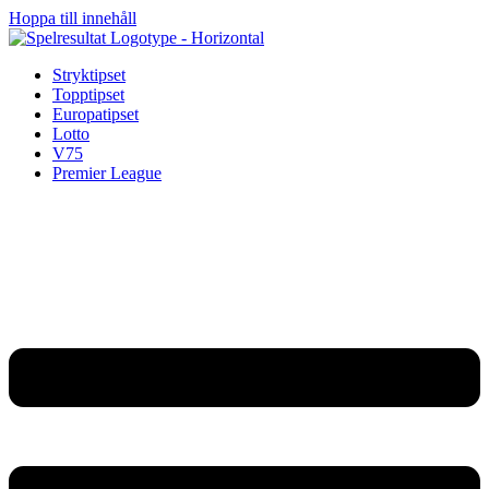
Hoppa till innehåll
Stryktipset
Topptipset
Europatipset
Lotto
V75
Premier League