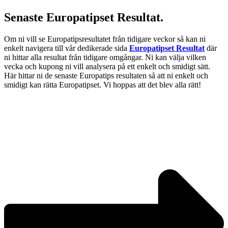
Senaste Europatipset Resultat.
Om ni vill se Europatipsresultatet från tidigare veckor så kan ni
enkelt navigera till vår dedikerade sida
Europatipset Resultat
där
ni hittar alla resultat från tidigare omgångar. Ni kan välja vilken
vecka och kupong ni vill analysera på ett enkelt och smidigt sätt.
Här hittar ni de senaste Europatips resultaten så att ni enkelt och
smidigt kan rätta Europatipset. Vi hoppas att det blev alla rätt!