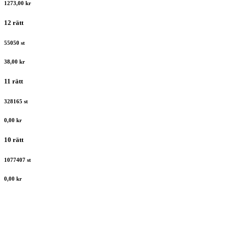
1273,00
kr
12 rätt
55050
st
38,00
kr
11 rätt
328165
st
0,00
kr
10 rätt
1077407
st
0,00
kr