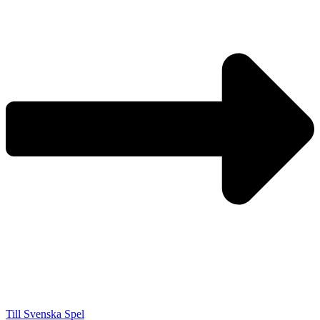
Till Svenska Spel