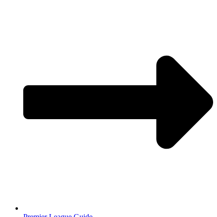
Premier League Guide