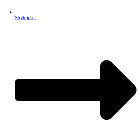
Stryktipset