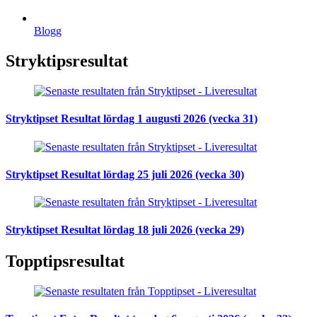
Blogg
Stryktipsresultat
Stryktipset Resultat lördag 1 augusti 2026 (vecka 31)
Stryktipset Resultat lördag 25 juli 2026 (vecka 30)
Stryktipset Resultat lördag 18 juli 2026 (vecka 29)
Topptipsresultat