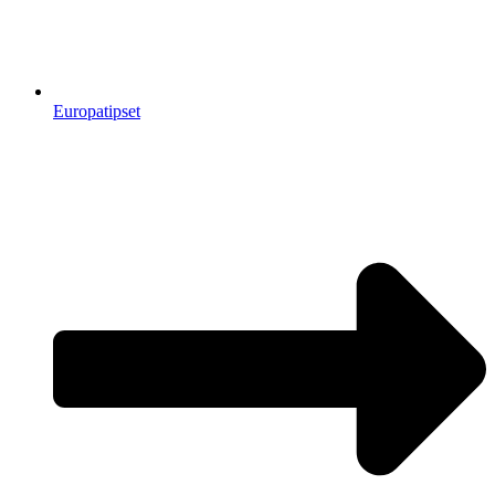
Europatipset