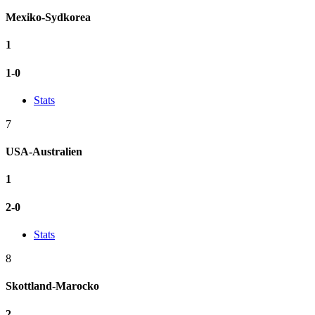
Mexiko-Sydkorea
1
1-0
Stats
7
USA-Australien
1
2-0
Stats
8
Skottland-Marocko
2