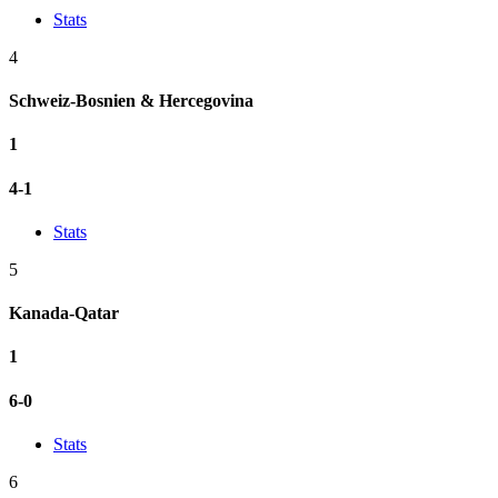
Stats
4
Schweiz-Bosnien & Hercegovina
1
4-1
Stats
5
Kanada-Qatar
1
6-0
Stats
6