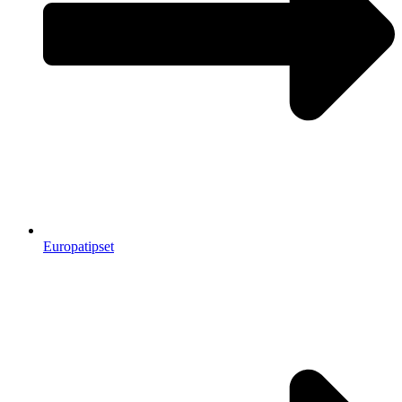
Europatipset