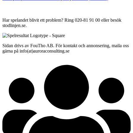
Har spelandet blivit ett problem? Ring 020-81 91 00 eller besök
stodlinjen.se.
Sidan drivs av FouTho AB. För kontakt och annonsering, maila oss
gärna på info(at)auroraconsulting.se