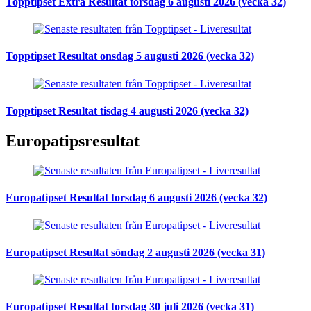
Topptipset Extra Resultat torsdag 6 augusti 2026 (vecka 32)
Topptipset Resultat onsdag 5 augusti 2026 (vecka 32)
Topptipset Resultat tisdag 4 augusti 2026 (vecka 32)
Europatipsresultat
Europatipset Resultat torsdag 6 augusti 2026 (vecka 32)
Europatipset Resultat söndag 2 augusti 2026 (vecka 31)
Europatipset Resultat torsdag 30 juli 2026 (vecka 31)