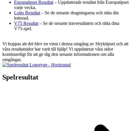
Europatipset Resultat
– Uppdaterade resultat från Europatipset
varje vecka.
Lotto Resultat
– Se de senaste dragningarna och rätta din
lottorad.
V75 Resultat
– Se de senaste travresultaten och rätta dina
V75-spel.
Vi hoppas att det blev en vinst i denna omgång av Stryktipset och att
våra resultatsidor har varit till hjälp! Vi uppdaterar våra sidor
kontinuerligt för att ge dig den senaste informationen om alla
omgångar.
Spelresultat