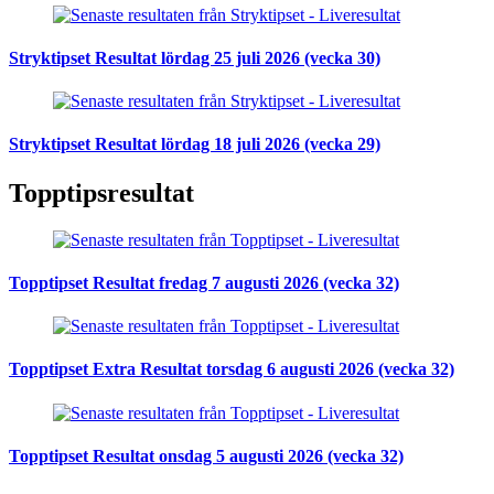
Stryktipset Resultat lördag 25 juli 2026 (vecka 30)
Stryktipset Resultat lördag 18 juli 2026 (vecka 29)
Topptipsresultat
Topptipset Resultat fredag 7 augusti 2026 (vecka 32)
Topptipset Extra Resultat torsdag 6 augusti 2026 (vecka 32)
Topptipset Resultat onsdag 5 augusti 2026 (vecka 32)