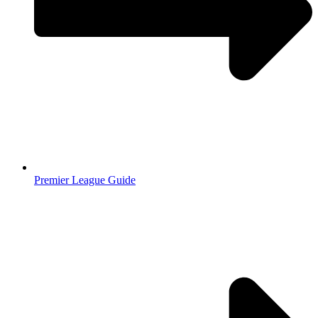
Premier League Guide