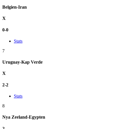
Belgien-Iran
X
0-0
Stats
7
Uruguay-Kap Verde
X
2-2
Stats
8
Nya Zeeland-Egypten
2