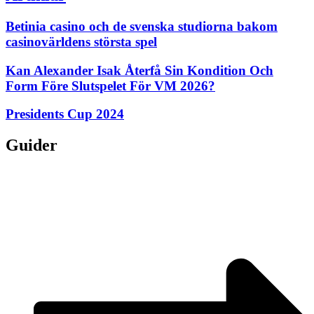
Betinia casino och de svenska studiorna bakom
casinovärldens största spel
Kan Alexander Isak Återfå Sin Kondition Och
Form Före Slutspelet För VM 2026?
Presidents Cup 2024
Guider