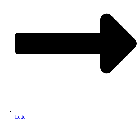
Lotto