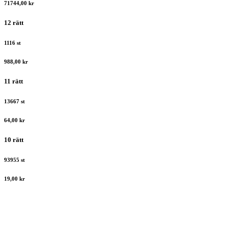
71744,00
kr
12 rätt
1116
st
988,00
kr
11 rätt
13667
st
64,00
kr
10 rätt
93955
st
19,00
kr