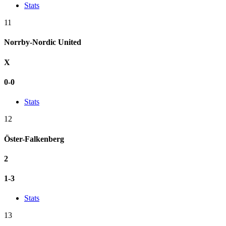
Stats
11
Norrby-Nordic United
X
0-0
Stats
12
Öster-Falkenberg
2
1-3
Stats
13