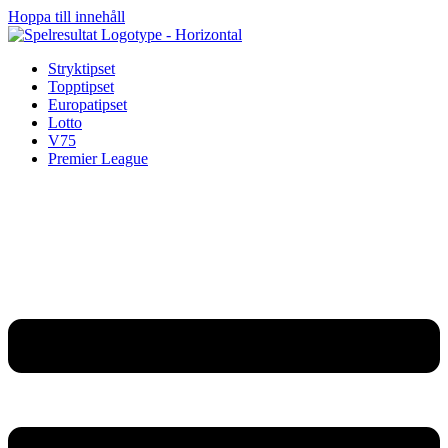
Hoppa till innehåll
Stryktipset
Topptipset
Europatipset
Lotto
V75
Premier League