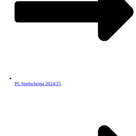
PL Spelschema 2024/25