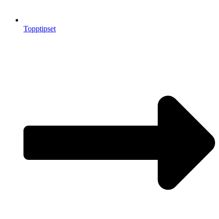
Topptipset