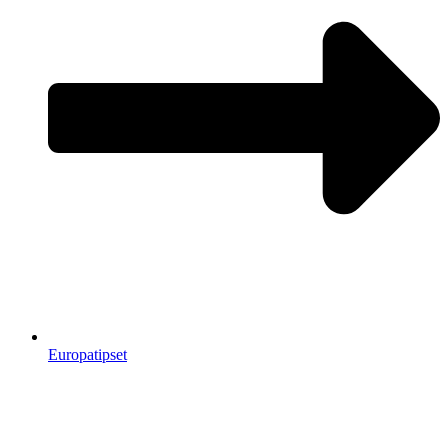
Europatipset