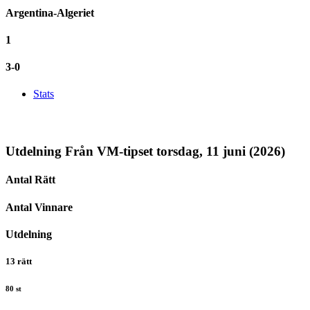
Argentina-Algeriet
1
3-0
Stats
Utdelning Från VM-tipset
torsdag, 11 juni (2026)
Antal Rätt
Antal Vinnare
Utdelning
13 rätt
80
st