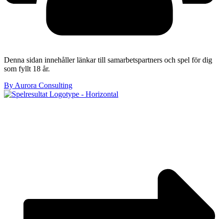
Denna sidan innehåller länkar till samarbetspartners och spel för dig
som fyllt 18 år.
By Aurora Consulting