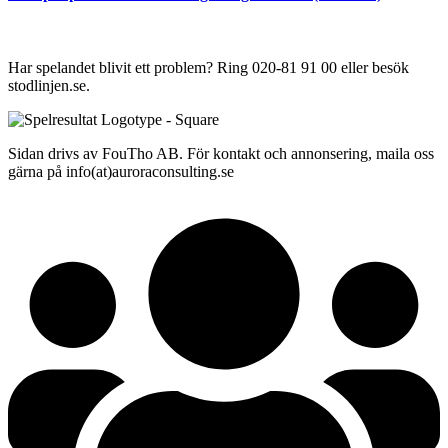
Har spelandet blivit ett problem? Ring 020-81 91 00 eller besök
stodlinjen.se.
Sidan drivs av FouTho AB. För kontakt och annonsering, maila oss
gärna på info(at)auroraconsulting.se