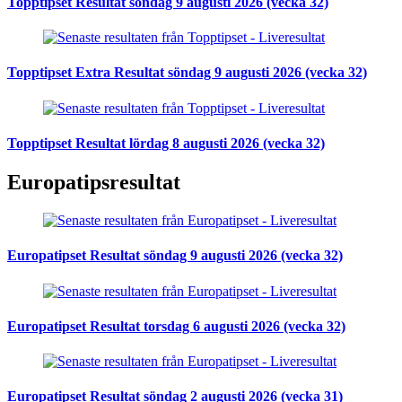
Topptipset Resultat söndag 9 augusti 2026 (vecka 32)
Topptipset Extra Resultat söndag 9 augusti 2026 (vecka 32)
Topptipset Resultat lördag 8 augusti 2026 (vecka 32)
Europatipsresultat
Europatipset Resultat söndag 9 augusti 2026 (vecka 32)
Europatipset Resultat torsdag 6 augusti 2026 (vecka 32)
Europatipset Resultat söndag 2 augusti 2026 (vecka 31)