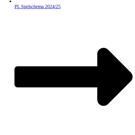
PL Spelschema 2024/25