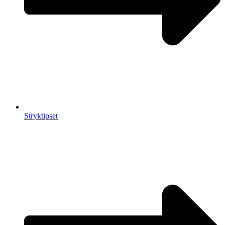
Stryktipset