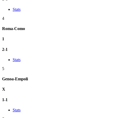
Stats
4
Roma-Como
1
2-1
Stats
5
Genoa-Empoli
X
1-1
Stats