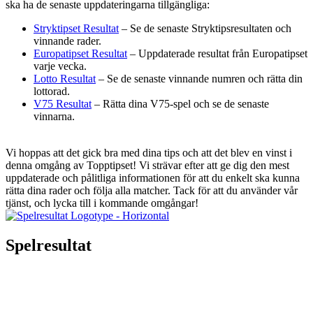
ska ha de senaste uppdateringarna tillgängliga:
Stryktipset Resultat
– Se de senaste Stryktipsresultaten och
vinnande rader.
Europatipset Resultat
– Uppdaterade resultat från Europatipset
varje vecka.
Lotto Resultat
– Se de senaste vinnande numren och rätta din
lottorad.
V75 Resultat
– Rätta dina V75-spel och se de senaste
vinnarna.
Vi hoppas att det gick bra med dina tips och att det blev en vinst i
denna omgång av Topptipset! Vi strävar efter att ge dig den mest
uppdaterade och pålitliga informationen för att du enkelt ska kunna
rätta dina rader och följa alla matcher. Tack för att du använder vår
tjänst, och lycka till i kommande omgångar!
Spelresultat