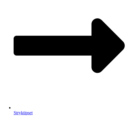
Stryktipset