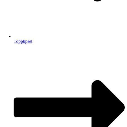
Topptipset