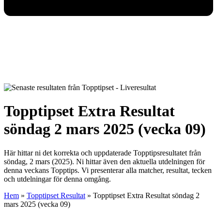
Topptipset Extra Resultat
söndag 2 mars 2025 (vecka 09)
Här hittar ni det korrekta och uppdaterade Topptipsresultatet från
söndag, 2 mars (2025). Ni hittar även den aktuella utdelningen för
denna veckans Topptips. Vi presenterar alla matcher, resultat, tecken
och utdelningar för denna omgång.
Hem
»
Topptipset Resultat
»
Topptipset Extra Resultat söndag 2
mars 2025 (vecka 09)