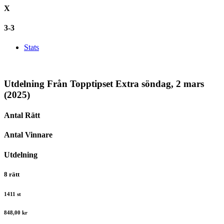
X
3-3
Stats
Utdelning Från Topptipset Extra
söndag, 2 mars
(2025)
Antal Rätt
Antal Vinnare
Utdelning
8 rätt
1411
st
848,00
kr