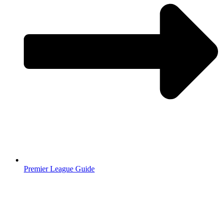
Premier League Guide