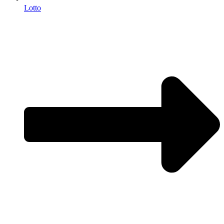
Lotto