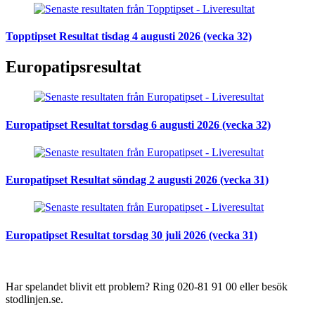
Topptipset Resultat tisdag 4 augusti 2026 (vecka 32)
Europatipsresultat
Europatipset Resultat torsdag 6 augusti 2026 (vecka 32)
Europatipset Resultat söndag 2 augusti 2026 (vecka 31)
Europatipset Resultat torsdag 30 juli 2026 (vecka 31)
Har spelandet blivit ett problem? Ring 020-81 91 00 eller besök
stodlinjen.se.