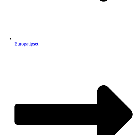
Europatipset