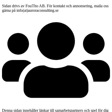
Sidan drivs av FouTho AB. För kontakt och annonsering, maila oss
gärna på info(at)auroraconsulting.se
Denna sidan innehåller länkar till samarbetspartners och spel för dig