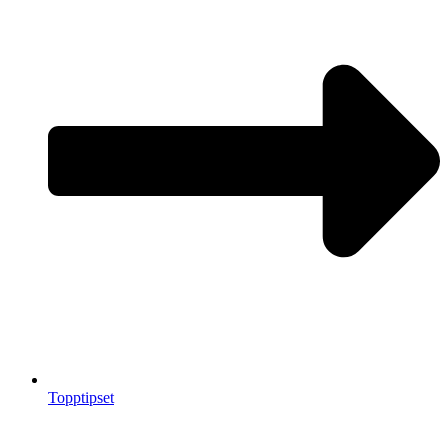
Topptipset