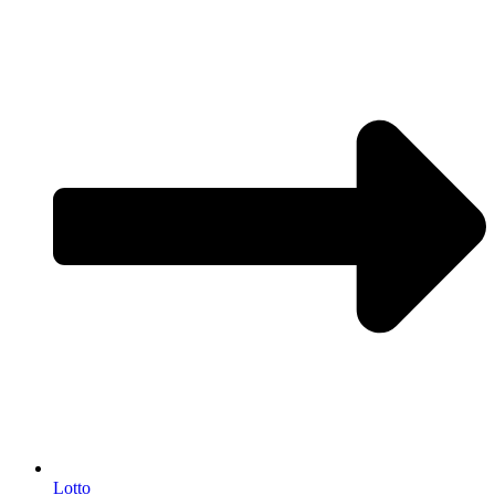
Lotto