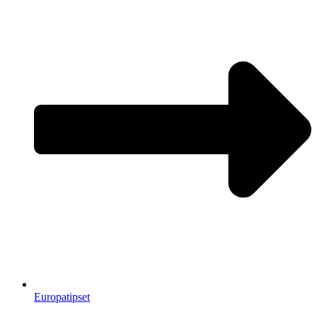
Europatipset