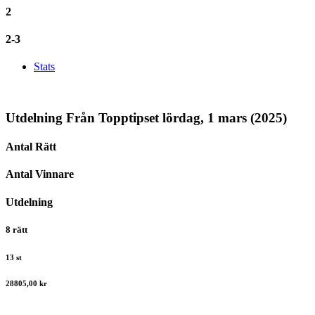
2
2-3
Stats
Utdelning Från Topptipset
lördag, 1 mars (2025)
Antal Rätt
Antal Vinnare
Utdelning
8 rätt
13
st
28805,00
kr