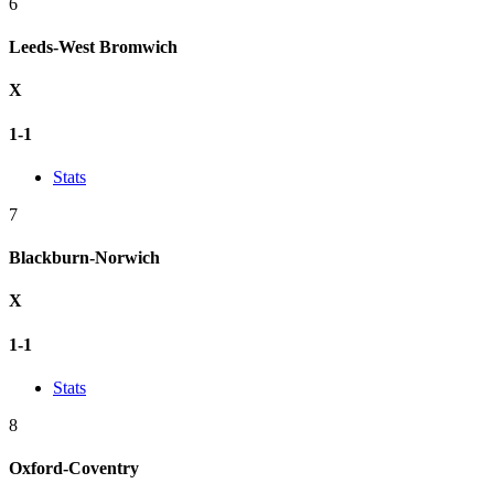
6
Leeds-West Bromwich
X
1-1
Stats
7
Blackburn-Norwich
X
1-1
Stats
8
Oxford-Coventry