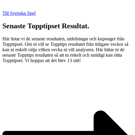
Till Svenska Spel
Senaste Topptipset Resultat.
Här listar vi de senaste resultaten, utdelningar och kuponger från
Topptipset. Om ni vill se Topptips resultatet från tidigare veckor så
kan ni enkelt välja vilken vecka ni vill analysera. Här hittar ni de
senaste Topptips resultaten så att ni enkelt och smidigt kan rätta
Topptipset. Vi hoppas att det blev 13 rätt!