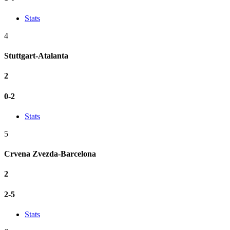
Stats
4
Stuttgart-Atalanta
2
0-2
Stats
5
Crvena Zvezda-Barcelona
2
2-5
Stats