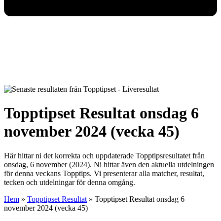
Topptipset Resultat onsdag 6
november 2024 (vecka 45)
Här hittar ni det korrekta och uppdaterade Topptipsresultatet från
onsdag, 6 november (2024). Ni hittar även den aktuella utdelningen
för denna veckans Topptips. Vi presenterar alla matcher, resultat,
tecken och utdelningar för denna omgång.
Hem
»
Topptipset Resultat
»
Topptipset Resultat onsdag 6
november 2024 (vecka 45)