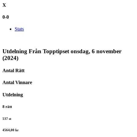
X
0-0
Stats
Utdelning Från Topptipset
onsdag, 6 november
(2024)
Antal Rätt
Antal Vinnare
Utdelning
8 rätt
537
st
4564,00
kr