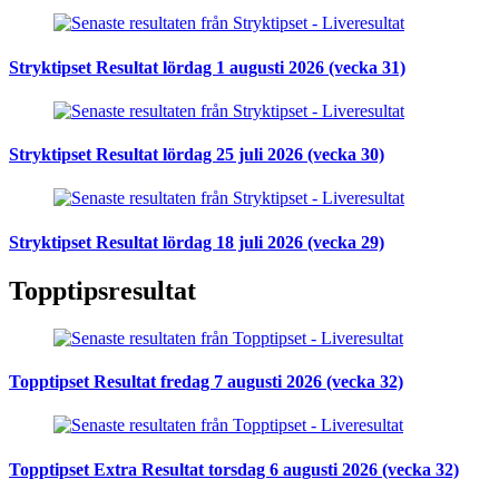
Stryktipset Resultat lördag 1 augusti 2026 (vecka 31)
Stryktipset Resultat lördag 25 juli 2026 (vecka 30)
Stryktipset Resultat lördag 18 juli 2026 (vecka 29)
Topptipsresultat
Topptipset Resultat fredag 7 augusti 2026 (vecka 32)
Topptipset Extra Resultat torsdag 6 augusti 2026 (vecka 32)