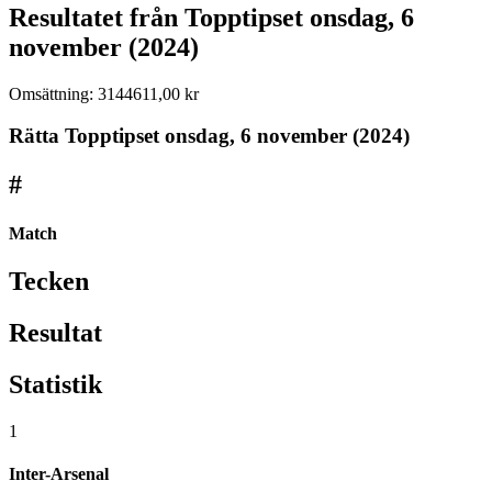
Resultatet från Topptipset
onsdag, 6
november (2024)
Omsättning:
3144611,00
kr
Rätta Topptipset
onsdag, 6 november (2024)
#
Match
Tecken
Resultat
Statistik
1
Inter-Arsenal