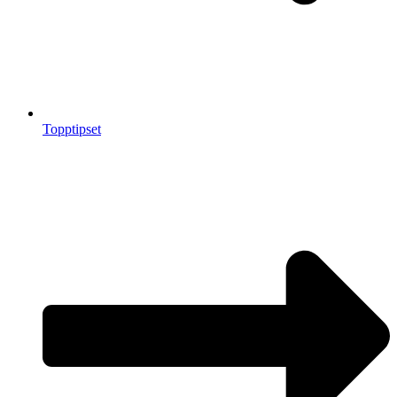
Topptipset