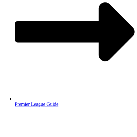
Premier League Guide