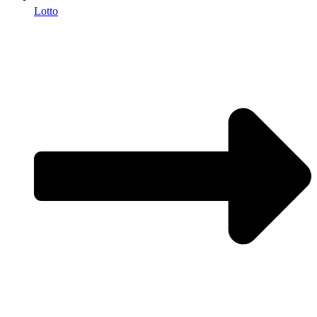
Lotto