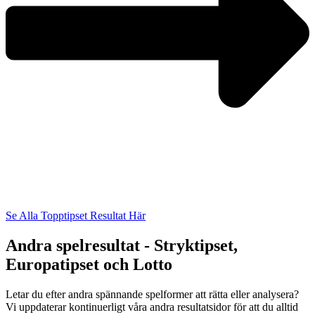
Se Alla Topptipset Resultat Här
Andra spelresultat - Stryktipset,
Europatipset och Lotto
Letar du efter andra spännande spelformer att rätta eller analysera?
Vi uppdaterar kontinuerligt våra andra resultatsidor för att du alltid