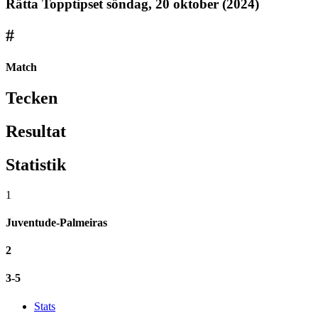
Rätta Topptipset
söndag, 20 oktober (2024)
#
Match
Tecken
Resultat
Statistik
1
Juventude-Palmeiras
2
3-5
Stats