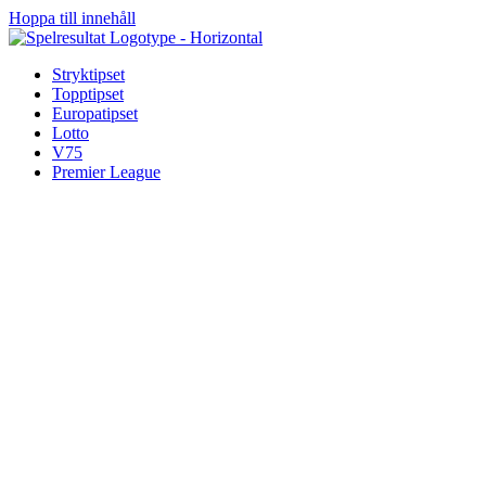
Hoppa till innehåll
Stryktipset
Topptipset
Europatipset
Lotto
V75
Premier League