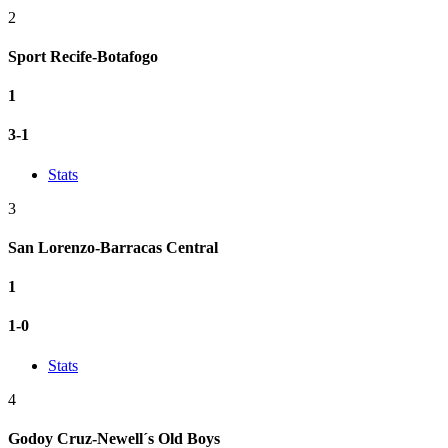
2
Sport Recife-Botafogo
1
3-1
Stats
3
San Lorenzo-Barracas Central
1
1-0
Stats
4
Godoy Cruz-Newell´s Old Boys