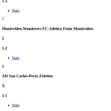
1-3
Stats
7
Montevideo Wanderers FC-Atletico Fenix Montevideo
2
1-2
Stats
8
AD San Carlos-Perez Zeledon
X
1-1
Stats