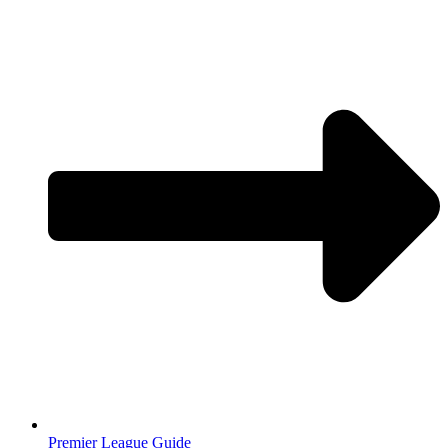
Premier League Guide