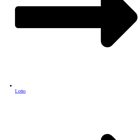
Lotto