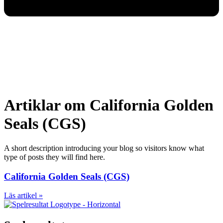
Artiklar om California Golden
Seals (CGS)
A short description introducing your blog so visitors know what
type of posts they will find here.
California Golden Seals (CGS)
Läs artikel »