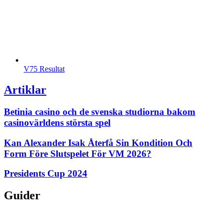
V75 Resultat
Artiklar
Betinia casino och de svenska studiorna bakom
casinovärldens största spel
Kan Alexander Isak Återfå Sin Kondition Och
Form Före Slutspelet För VM 2026?
Presidents Cup 2024
Guider