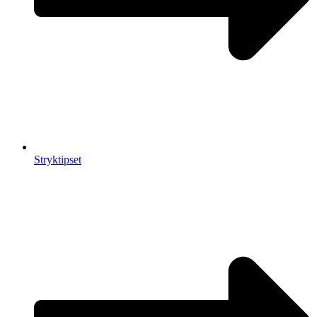
Stryktipset