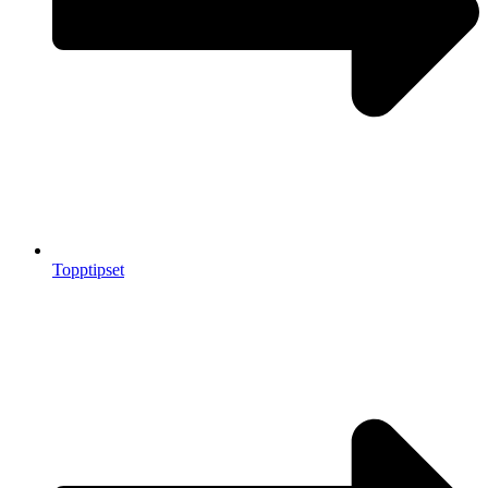
Topptipset