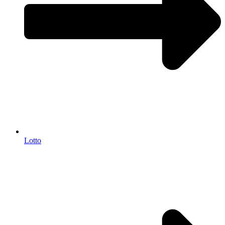
Lotto