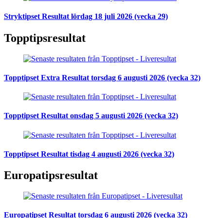
Stryktipset Resultat lördag 18 juli 2026 (vecka 29)
Topptipsresultat
Topptipset Extra Resultat torsdag 6 augusti 2026 (vecka 32)
Topptipset Resultat onsdag 5 augusti 2026 (vecka 32)
Topptipset Resultat tisdag 4 augusti 2026 (vecka 32)
Europatipsresultat
Europatipset Resultat torsdag 6 augusti 2026 (vecka 32)