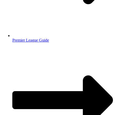
Premier League Guide