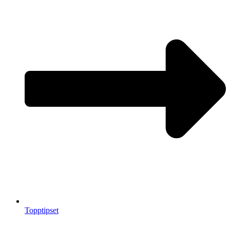
Topptipset