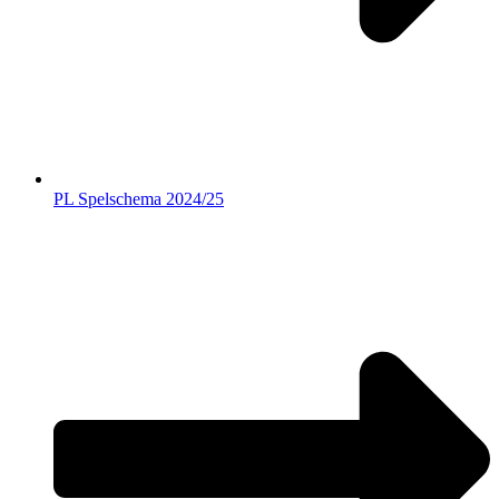
PL Spelschema 2024/25