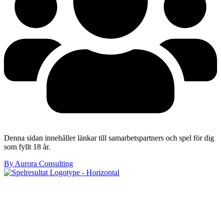
Denna sidan innehåller länkar till samarbetspartners och spel för dig
som fyllt 18 år.
By Aurora Consulting