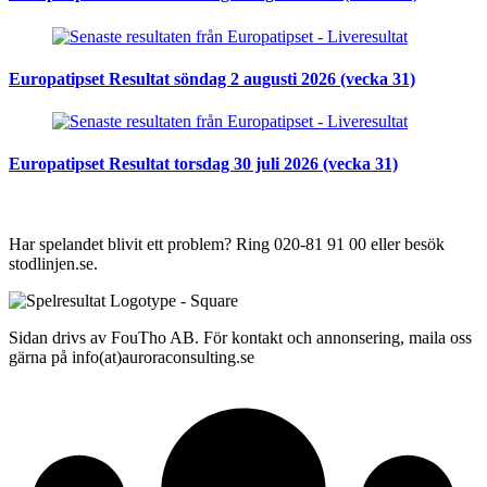
Europatipset Resultat söndag 2 augusti 2026 (vecka 31)
Europatipset Resultat torsdag 30 juli 2026 (vecka 31)
Har spelandet blivit ett problem? Ring 020-81 91 00 eller besök
stodlinjen.se.
Sidan drivs av FouTho AB. För kontakt och annonsering, maila oss
gärna på info(at)auroraconsulting.se