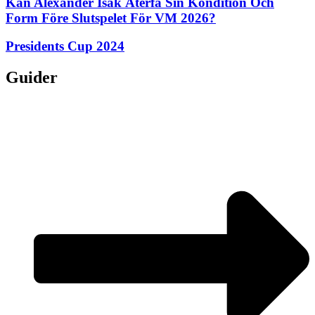
Kan Alexander Isak Återfå Sin Kondition Och
Form Före Slutspelet För VM 2026?
Presidents Cup 2024
Guider