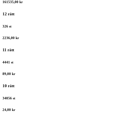
161535,00
kr
12 rätt
326
st
2236,00
kr
11 rätt
4441
st
89,00
kr
10 rätt
34056
st
24,00
kr