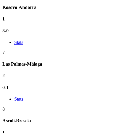
Kosovo-Andorra
1
3-0
Stats
7
Las Palmas-Málaga
2
0-1
Stats
8
Ascoli-Brescia
1