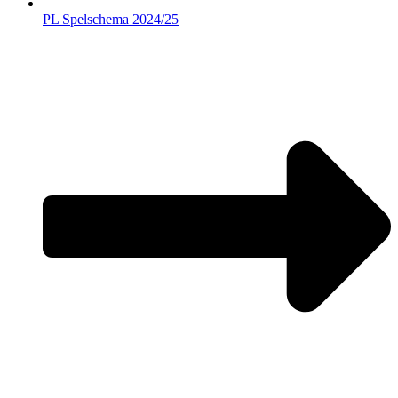
PL Spelschema 2024/25