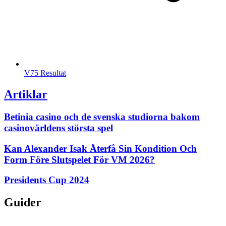
V75 Resultat
Artiklar
Betinia casino och de svenska studiorna bakom
casinovärldens största spel
Kan Alexander Isak Återfå Sin Kondition Och
Form Före Slutspelet För VM 2026?
Presidents Cup 2024
Guider