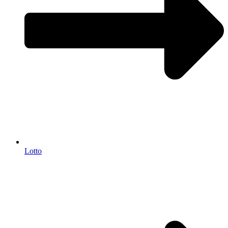
Lotto