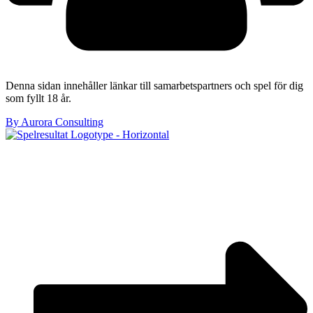
Denna sidan innehåller länkar till samarbetspartners och spel för dig
som fyllt 18 år.
By Aurora Consulting