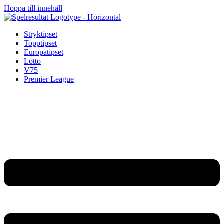
Hoppa till innehåll
Stryktipset
Topptipset
Europatipset
Lotto
V75
Premier League