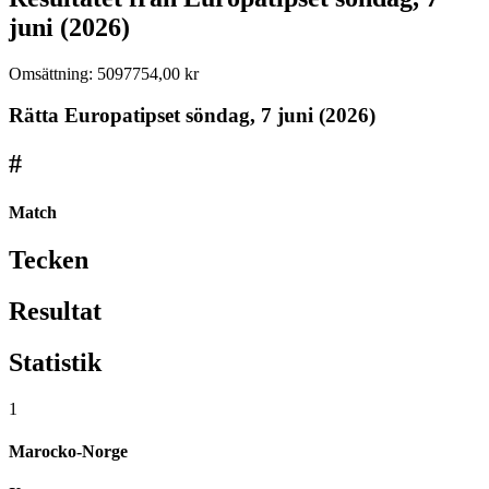
juni (2026)
Omsättning:
5097754,00
kr
Rätta Europatipset
söndag, 7 juni (2026)
#
Match
Tecken
Resultat
Statistik
1
Marocko-Norge