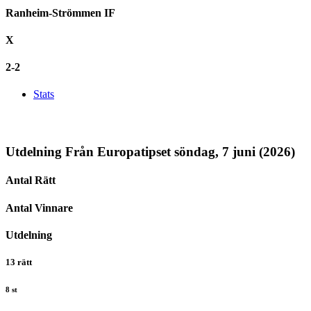
Ranheim-Strömmen IF
X
2-2
Stats
Utdelning Från Europatipset
söndag, 7 juni (2026)
Antal Rätt
Antal Vinnare
Utdelning
13 rätt
8
st