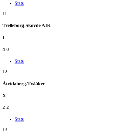
Stats
11
Trelleborg-Skövde AIK
1
4-0
Stats
12
Åtvidaberg-Tvååker
X
2-2
Stats
13