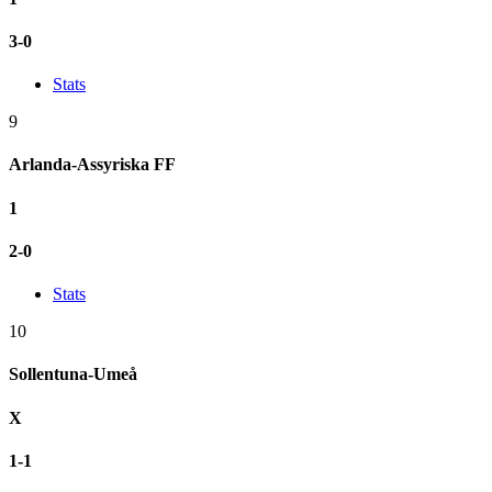
3-0
Stats
9
Arlanda-Assyriska FF
1
2-0
Stats
10
Sollentuna-Umeå
X
1-1