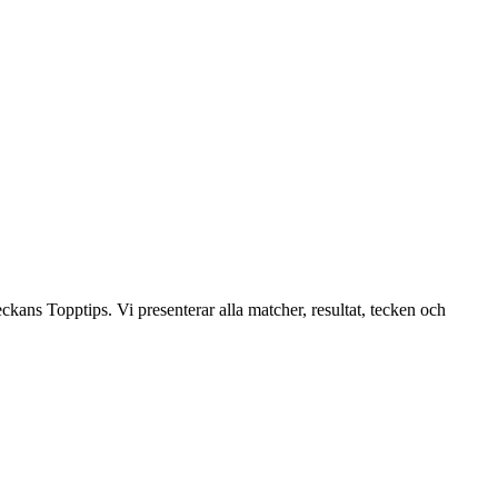
eckans Topptips. Vi presenterar alla matcher, resultat, tecken och