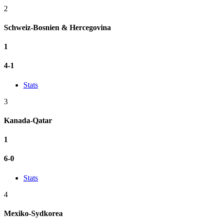
2
Schweiz-Bosnien & Hercegovina
1
4-1
Stats
3
Kanada-Qatar
1
6-0
Stats
4
Mexiko-Sydkorea