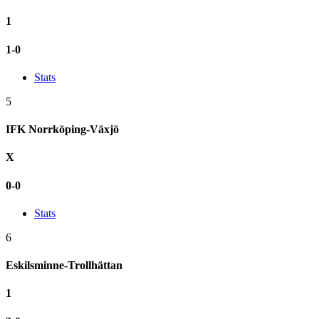
1
1-0
Stats
5
IFK Norrköping-Växjö
X
0-0
Stats
6
Eskilsminne-Trollhättan
1