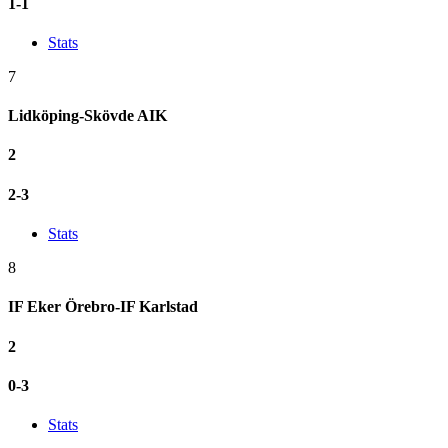
1-1
Stats
7
Lidköping-Skövde AIK
2
2-3
Stats
8
IF Eker Örebro-IF Karlstad
2
0-3
Stats