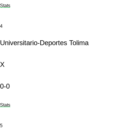
Stats
4
Universitario-Deportes Tolima
X
0-0
Stats
5