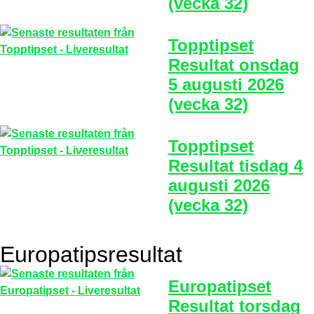
(vecka 32)
Topptipset
Resultat onsdag
5 augusti 2026
(vecka 32)
Topptipset
Resultat tisdag 4
augusti 2026
(vecka 32)
Europatipsresultat
Europatipset
Resultat torsdag