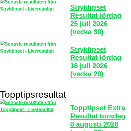
Stryktipset
Resultat lördag
25 juli 2026
(vecka 30)
Stryktipset
Resultat lördag
18 juli 2026
(vecka 29)
Topptipsresultat
Topptipset Extra
Resultat torsdag
6 augusti 2026