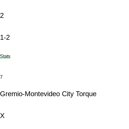
2
1-2
Stats
7
Gremio-Montevideo City Torque
X