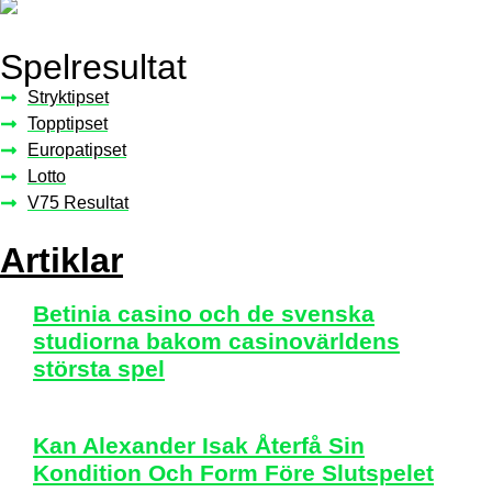
Spelresultat
Stryktipset
Topptipset
Europatipset
Lotto
V75 Resultat
Artiklar
Betinia casino och de svenska
studiorna bakom casinovärldens
största spel
Kan Alexander Isak Återfå Sin
Kondition Och Form Före Slutspelet