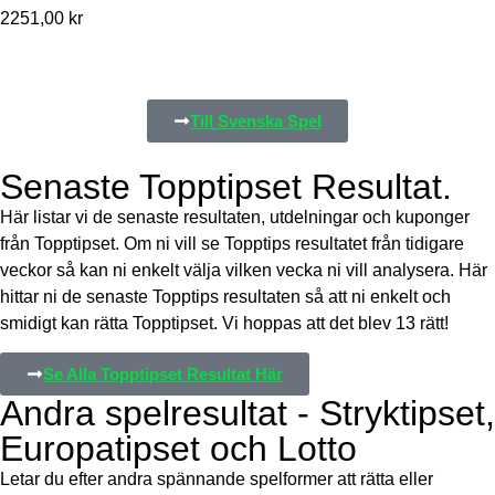
2251,00
kr
Till Svenska Spel
Senaste Topptipset Resultat.
Här listar vi de senaste resultaten, utdelningar och kuponger
från Topptipset. Om ni vill se Topptips resultatet från tidigare
veckor så kan ni enkelt välja vilken vecka ni vill analysera. Här
hittar ni de senaste Topptips resultaten så att ni enkelt och
smidigt kan rätta Topptipset. Vi hoppas att det blev 13 rätt!
Se Alla Topptipset Resultat Här
Andra spelresultat - Stryktipset,
Europatipset och Lotto
Letar du efter andra spännande spelformer att rätta eller