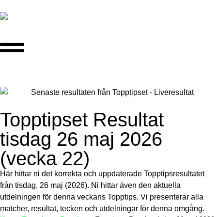
Topptipset Resultat
tisdag 26 maj 2026
(vecka 22)
Här hittar ni det korrekta och uppdaterade Topptipsresultatet
från tisdag, 26 maj (2026). Ni hittar även den aktuella
utdelningen för denna veckans Topptips. Vi presenterar alla
matcher, resultat, tecken och utdelningar för denna omgång.