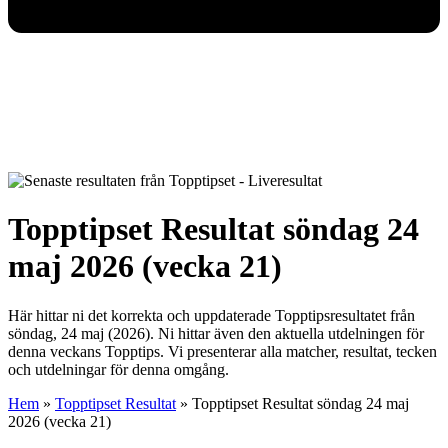
Topptipset Resultat söndag 24
maj 2026 (vecka 21)
Här hittar ni det korrekta och uppdaterade Topptipsresultatet från
söndag, 24 maj (2026). Ni hittar även den aktuella utdelningen för
denna veckans Topptips. Vi presenterar alla matcher, resultat, tecken
och utdelningar för denna omgång.
Hem
»
Topptipset Resultat
»
Topptipset Resultat söndag 24 maj
2026 (vecka 21)