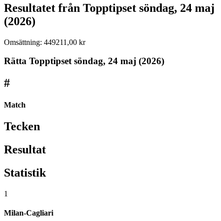
Resultatet från Topptipset
söndag, 24 maj
(2026)
Omsättning:
449211,00
kr
Rätta Topptipset
söndag, 24 maj (2026)
#
Match
Tecken
Resultat
Statistik
1
Milan-Cagliari