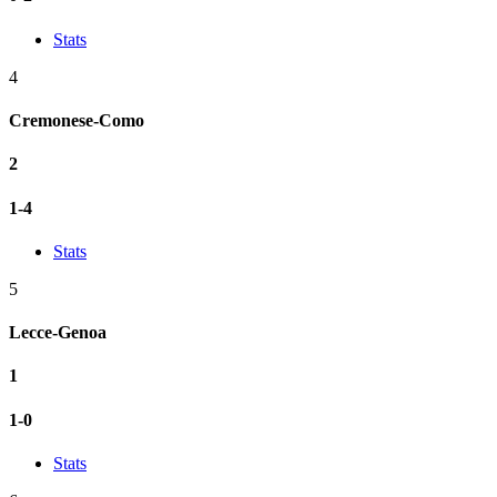
Stats
4
Cremonese-Como
2
1-4
Stats
5
Lecce-Genoa
1
1-0
Stats