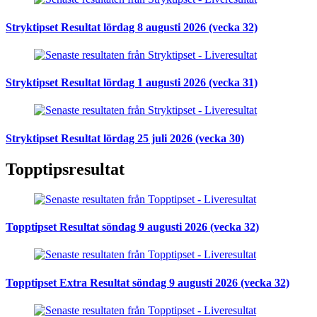
Stryktipset Resultat lördag 8 augusti 2026 (vecka 32)
Stryktipset Resultat lördag 1 augusti 2026 (vecka 31)
Stryktipset Resultat lördag 25 juli 2026 (vecka 30)
Topptipsresultat
Topptipset Resultat söndag 9 augusti 2026 (vecka 32)
Topptipset Extra Resultat söndag 9 augusti 2026 (vecka 32)