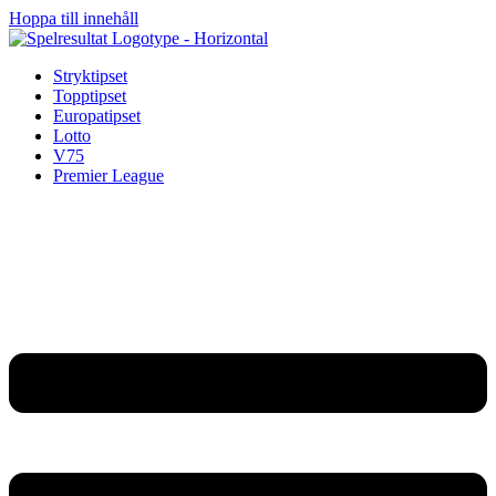
Hoppa till innehåll
Stryktipset
Topptipset
Europatipset
Lotto
V75
Premier League