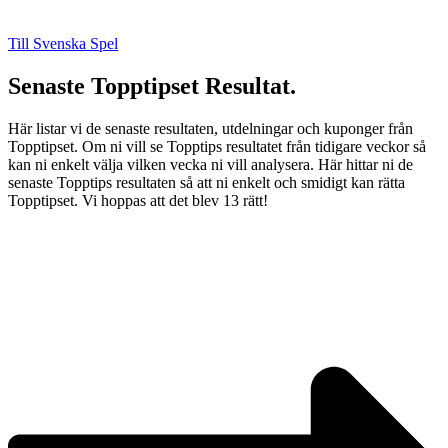
Till Svenska Spel
Senaste Topptipset Resultat.
Här listar vi de senaste resultaten, utdelningar och kuponger från
Topptipset. Om ni vill se Topptips resultatet från tidigare veckor så
kan ni enkelt välja vilken vecka ni vill analysera. Här hittar ni de
senaste Topptips resultaten så att ni enkelt och smidigt kan rätta
Topptipset. Vi hoppas att det blev 13 rätt!