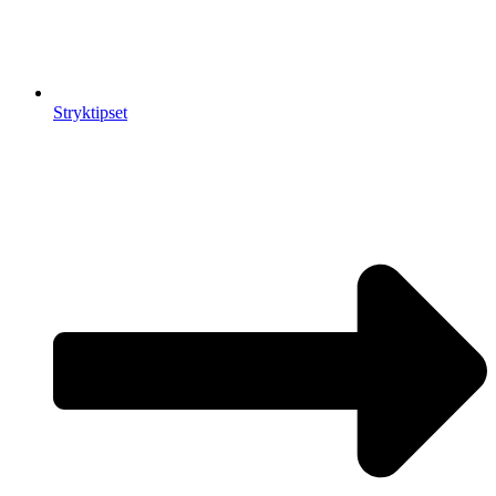
Stryktipset