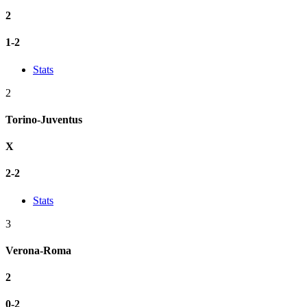
2
1-2
Stats
2
Torino-Juventus
X
2-2
Stats
3
Verona-Roma
2
0-2