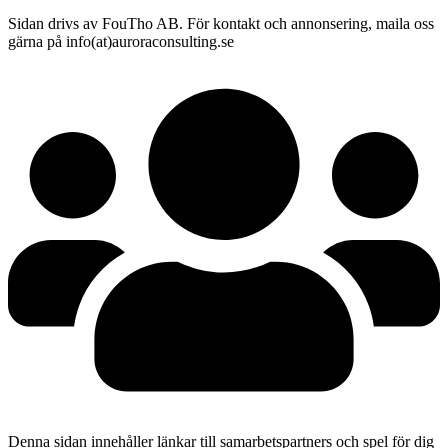
Sidan drivs av FouTho AB. För kontakt och annonsering, maila oss
gärna på info(at)auroraconsulting.se
Denna sidan innehåller länkar till samarbetspartners och spel för dig