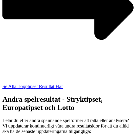
Se Alla Topptipset Resultat Här
Andra spelresultat - Stryktipset,
Europatipset och Lotto
Letar du efter andra spännande spelformer att rätta eller analysera?
Vi uppdaterar kontinuerligt våra andra resultatsidor för att du alltid
ska ha de senaste uppdateringarna tillgängliga: