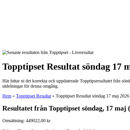
Topptipset Resultat söndag 17 m
Här hittar ni det korrekta och uppdaterade Topptipsresultatet från sön
utdelningar för denna omgång.
Hem
»
Topptipset Resultat
»
Topptipset Resultat söndag 17 maj 2026
Resultatet från Topptipset
söndag, 17 maj 
Omsättning:
449022,00
kr