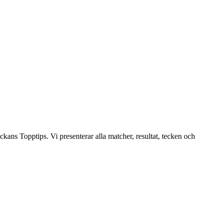
ckans Topptips. Vi presenterar alla matcher, resultat, tecken och