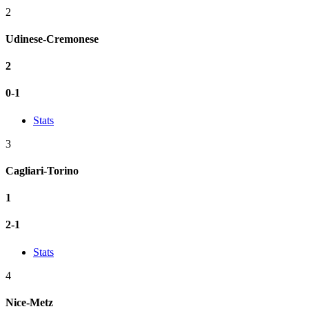
2
Udinese-Cremonese
2
0-1
Stats
3
Cagliari-Torino
1
2-1
Stats
4
Nice-Metz