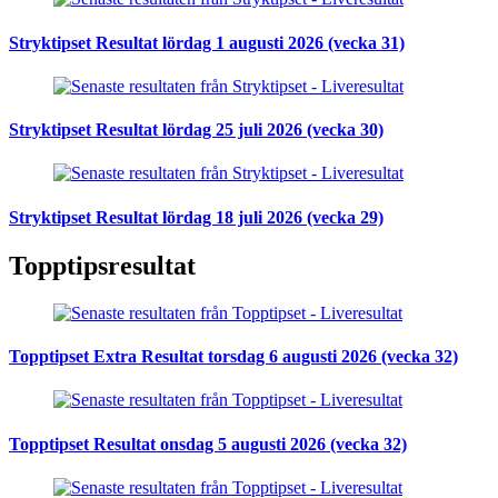
Stryktipset Resultat lördag 1 augusti 2026 (vecka 31)
Stryktipset Resultat lördag 25 juli 2026 (vecka 30)
Stryktipset Resultat lördag 18 juli 2026 (vecka 29)
Topptipsresultat
Topptipset Extra Resultat torsdag 6 augusti 2026 (vecka 32)
Topptipset Resultat onsdag 5 augusti 2026 (vecka 32)