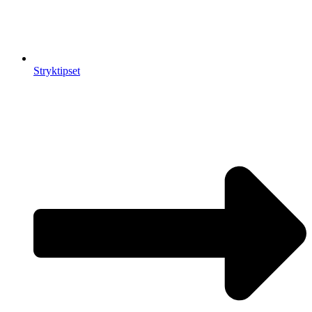
Stryktipset