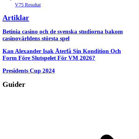
V75 Resultat
Artiklar
Betinia casino och de svenska studiorna bakom
casinovärldens största spel
Kan Alexander Isak Återfå Sin Kondition Och
Form Före Slutspelet För VM 2026?
Presidents Cup 2024
Guider