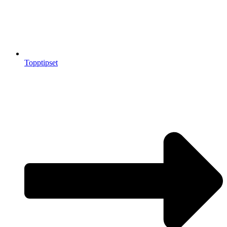
Topptipset