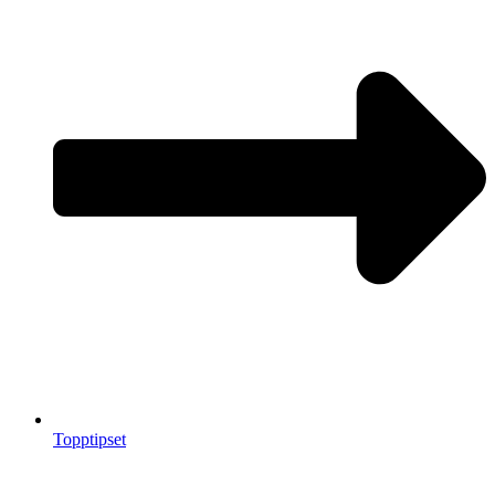
Topptipset