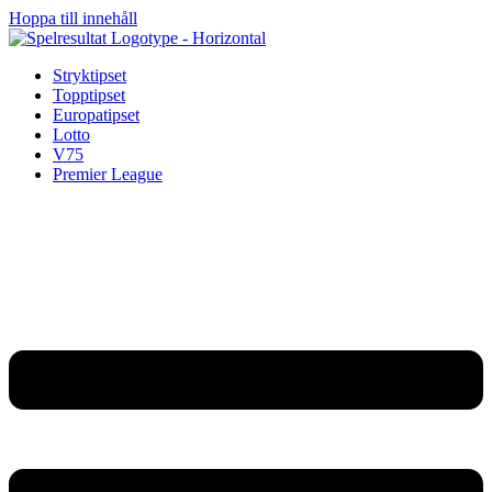
Hoppa till innehåll
Stryktipset
Topptipset
Europatipset
Lotto
V75
Premier League