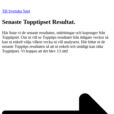
Till Svenska Spel
Senaste Topptipset Resultat.
Här listar vi de senaste resultaten, utdelningar och kuponger från
Topptipset. Om ni vill se Topptips resultatet från tidigare veckor så
kan ni enkelt välja vilken vecka ni vill analysera. Här hittar ni de
senaste Topptips resultaten så att ni enkelt och smidigt kan rätta
Topptipset. Vi hoppas att det blev 13 rätt!