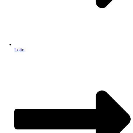
Lotto