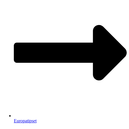
Europatipset