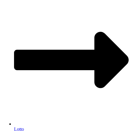
Lotto