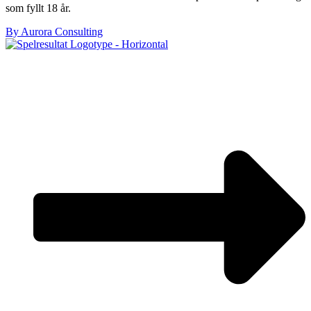
som fyllt 18 år.
By Aurora Consulting