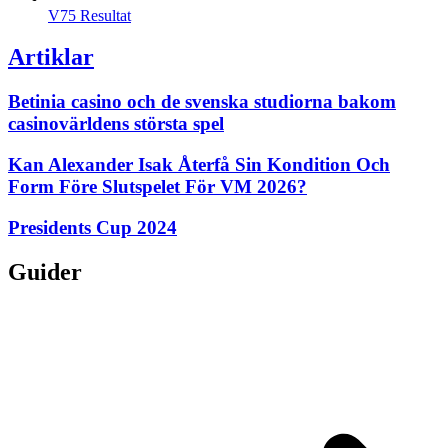
V75 Resultat
Artiklar
Betinia casino och de svenska studiorna bakom
casinovärldens största spel
Kan Alexander Isak Återfå Sin Kondition Och
Form Före Slutspelet För VM 2026?
Presidents Cup 2024
Guider