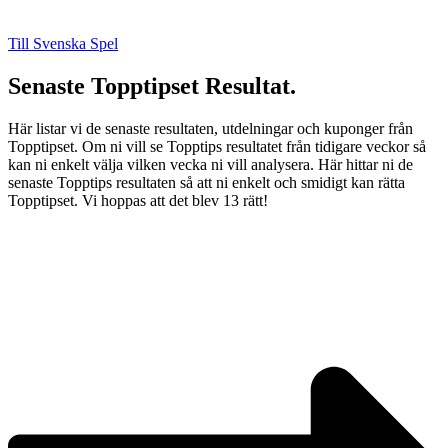
Till Svenska Spel
Senaste Topptipset Resultat.
Här listar vi de senaste resultaten, utdelningar och kuponger från
Topptipset. Om ni vill se Topptips resultatet från tidigare veckor så
kan ni enkelt välja vilken vecka ni vill analysera. Här hittar ni de
senaste Topptips resultaten så att ni enkelt och smidigt kan rätta
Topptipset. Vi hoppas att det blev 13 rätt!