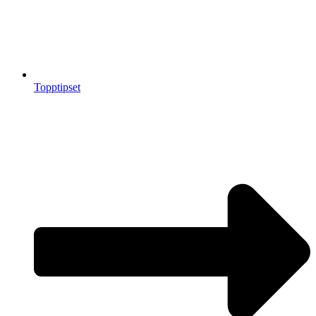
Topptipset