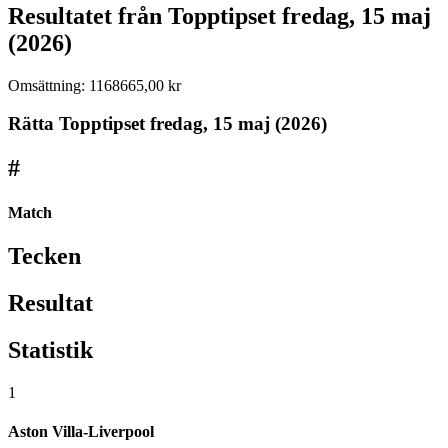
Resultatet från Topptipset
fredag, 15 maj
(2026)
Omsättning:
1168665,00
kr
Rätta Topptipset
fredag, 15 maj (2026)
#
Match
Tecken
Resultat
Statistik
1
Aston Villa-Liverpool