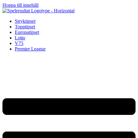
Hoppa till innehåll
Stryktipset
Topptipset
Europatipset
Lotto
V75
Premier League