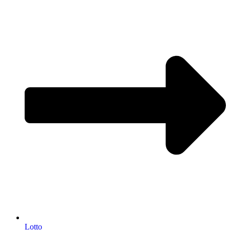
Lotto