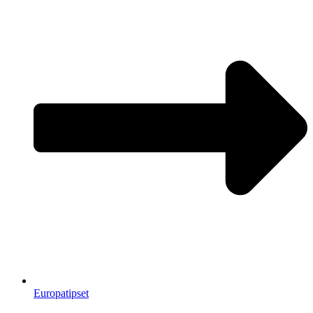
Europatipset