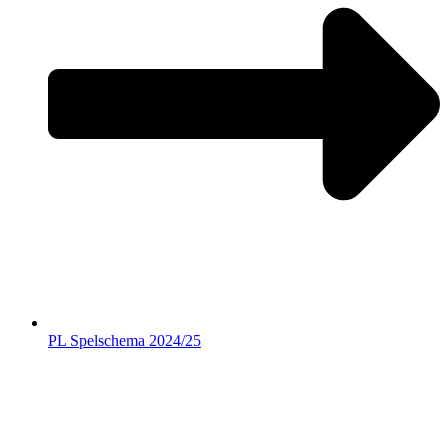
PL Spelschema 2024/25