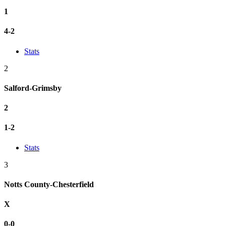
1
4-2
Stats
2
Salford-Grimsby
2
1-2
Stats
3
Notts County-Chesterfield
X
0-0