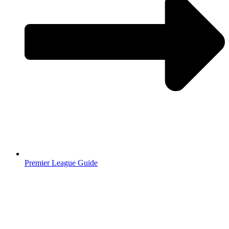
Premier League Guide