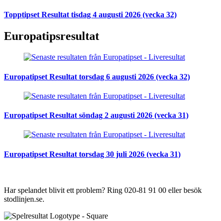
Topptipset Resultat tisdag 4 augusti 2026 (vecka 32)
Europatipsresultat
Europatipset Resultat torsdag 6 augusti 2026 (vecka 32)
Europatipset Resultat söndag 2 augusti 2026 (vecka 31)
Europatipset Resultat torsdag 30 juli 2026 (vecka 31)
Har spelandet blivit ett problem? Ring 020-81 91 00 eller besök
stodlinjen.se.