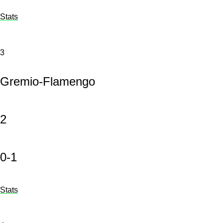
Stats
3
Gremio-Flamengo
2
0-1
Stats