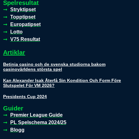
Spelresultat
Stryktipset
Topptipset
Europatipset
Lotto
V75 Resultat
Artiklar
Betinia casino och de svenska studiorna bakom
casinovärldens största spel
Kan Alexander Isak Återfå Sin Kondition Och Form Före
Slutspelet För VM 2026?
Presidents Cup 2024
Guider
Premier League Guide
PL Spelschema 2024/25
Blogg