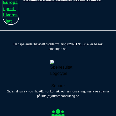
Har spelandet blivit ett problem? Ring 020-81 91 00 eller besök
stodlinjen.se.
Sidan drivs av FouTho AB. För kontakt och annonsering, maila oss gärna
på info(at)auroraconsulting.se