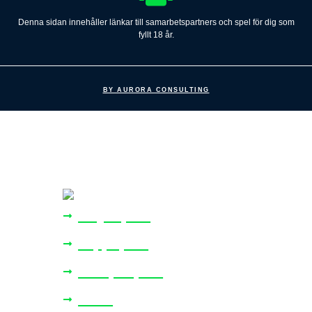
Denna sidan innehåller länkar till samarbetspartners och spel för dig som
fyllt 18 år.
BY AURORA CONSULTING
Stryktipset
Topptipset
Europatipset
Lotto