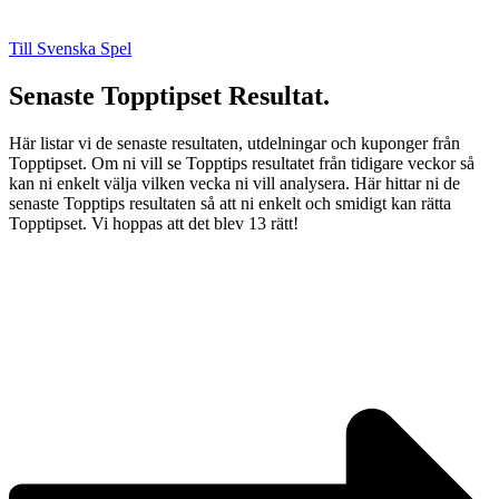
Till Svenska Spel
Senaste Topptipset Resultat.
Här listar vi de senaste resultaten, utdelningar och kuponger från
Topptipset. Om ni vill se Topptips resultatet från tidigare veckor så
kan ni enkelt välja vilken vecka ni vill analysera. Här hittar ni de
senaste Topptips resultaten så att ni enkelt och smidigt kan rätta
Topptipset. Vi hoppas att det blev 13 rätt!