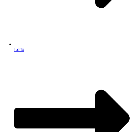
Lotto