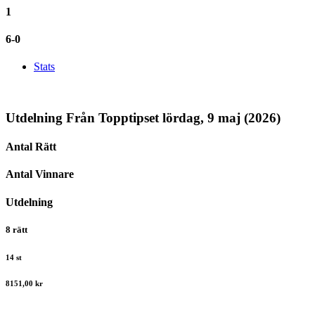
1
6-0
Stats
Utdelning Från Topptipset
lördag, 9 maj (2026)
Antal Rätt
Antal Vinnare
Utdelning
8 rätt
14
st
8151,00
kr