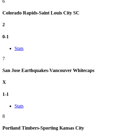
6
Colorado Rapids-Saint Louis City SC
2
0-1
Stats
7
San Jose Earthquakes-Vancouver Whitecaps
X
1-1
Stats
8
Portland Timbers-Sporting Kansas City