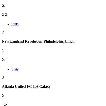
X
2-2
Stats
2
New England Revolution-Philadelphia Union
1
2-1
Stats
3
Atlanta United FC-LA Galaxy
2
1-2