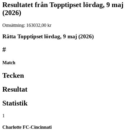
Resultatet från Topptipset
lördag, 9 maj
(2026)
Omsättning:
163032,00
kr
Rätta Topptipset
lördag, 9 maj (2026)
#
Match
Tecken
Resultat
Statistik
1
Charlotte FC-Cincinnati