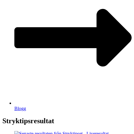
Blogg
Stryktipsresultat