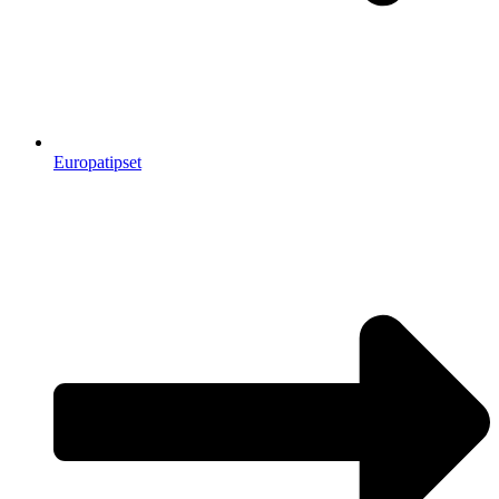
Europatipset