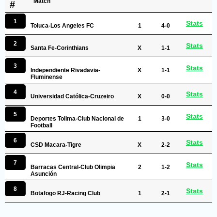
Match
#
1
Stats
Toluca-Los Angeles FC
1
4-0
2
Stats
Santa Fe-Corinthians
X
1-1
3
Stats
Independiente Rivadavia-
X
1-1
Fluminense
4
Stats
Universidad Católica-Cruzeiro
X
0-0
5
Stats
Deportes Tolima-Club Nacional de
1
3-0
Football
6
Stats
CSD Macara-Tigre
X
2-2
7
Stats
Barracas Central-Club Olimpia
2
1-2
Asunción
8
Stats
Botafogo RJ-Racing Club
1
2-1