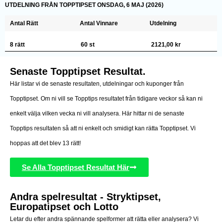
UTDELNING FRÅN TOPPTIPSET
ONSDAG, 6 MAJ (2026)
Antal Rätt
Antal Vinnare
Utdelning
8 rätt
60
st
2121,00
kr
Senaste Topptipset Resultat.
Här listar vi de senaste resultaten, utdelningar och kuponger från
Topptipset. Om ni vill se Topptips resultatet från tidigare veckor så kan ni
enkelt välja vilken vecka ni vill analysera. Här hittar ni de senaste
Topptips resultaten så att ni enkelt och smidigt kan rätta Topptipset. Vi
hoppas att det blev 13 rätt!
Se Alla Topptipset Resultat Här
Andra spelresultat - Stryktipset,
Europatipset och Lotto
Letar du efter andra spännande spelformer att rätta eller analysera? Vi