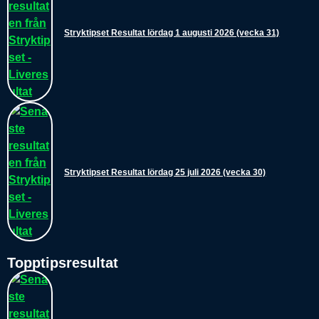
Stryktipset Resultat lördag 1 augusti 2026 (vecka 31)
Stryktipset Resultat lördag 25 juli 2026 (vecka 30)
Topptipsresultat