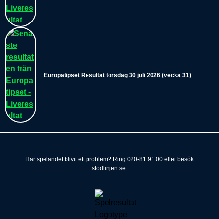
Europatipset Resultat torsdag 30 juli 2026 (vecka 31)
Har spelandet blivit ett problem? Ring 020-81 91 00 eller besök
stodlinjen.se.