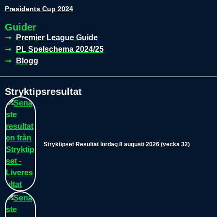
Presidents Cup 2024
Guider
Premier League Guide
PL Spelschema 2024/25
Blogg
Stryktipsresultat
Stryktipset Resultat lördag 8 augusti 2026 (vecka 32)