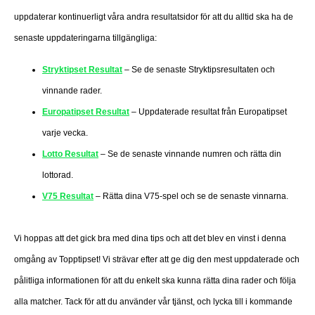
uppdaterar kontinuerligt våra andra resultatsidor för att du alltid ska ha de
senaste uppdateringarna tillgängliga:
Stryktipset Resultat
– Se de senaste Stryktipsresultaten och
vinnande rader.
Europatipset Resultat
– Uppdaterade resultat från Europatipset
varje vecka.
Lotto Resultat
– Se de senaste vinnande numren och rätta din
lottorad.
V75 Resultat
– Rätta dina V75-spel och se de senaste vinnarna.
Vi hoppas att det gick bra med dina tips och att det blev en vinst i denna
omgång av Topptipset! Vi strävar efter att ge dig den mest uppdaterade och
pålitliga informationen för att du enkelt ska kunna rätta dina rader och följa
alla matcher. Tack för att du använder vår tjänst, och lycka till i kommande