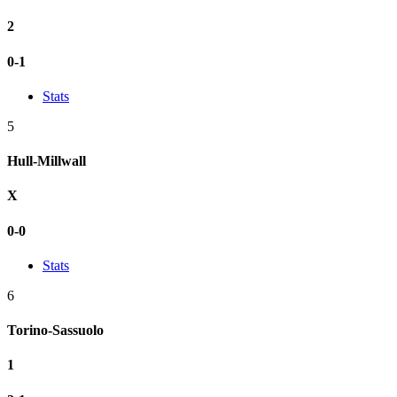
2
0-1
Stats
5
Hull-Millwall
X
0-0
Stats
6
Torino-Sassuolo
1