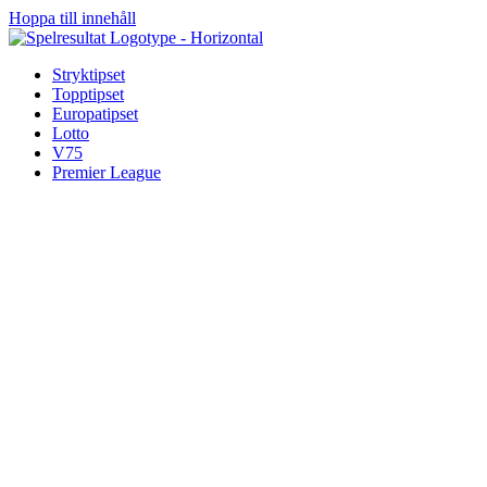
Hoppa till innehåll
Stryktipset
Topptipset
Europatipset
Lotto
V75
Premier League