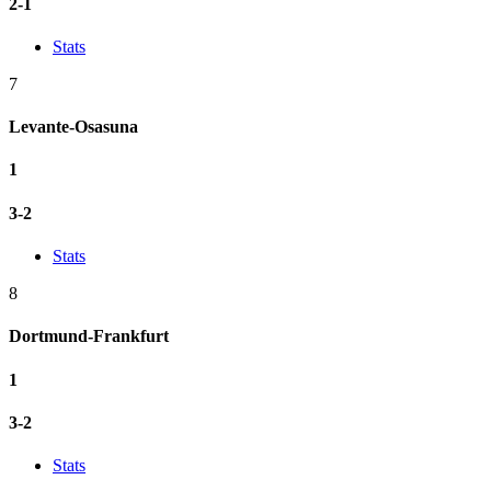
2-1
Stats
7
Levante-Osasuna
1
3-2
Stats
8
Dortmund-Frankfurt
1
3-2
Stats