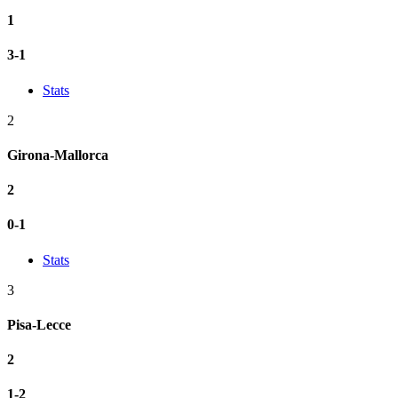
1
3-1
Stats
2
Girona-Mallorca
2
0-1
Stats
3
Pisa-Lecce
2
1-2