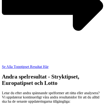
Se Alla Topptipset Resultat Här
Andra spelresultat - Stryktipset,
Europatipset och Lotto
Letar du efter andra spännande spelformer att rätta eller analysera?
Vi uppdaterar kontinuerligt våra andra resultatsidor för att du alltid
ska ha de senaste uppdateringarna tillgängliga: