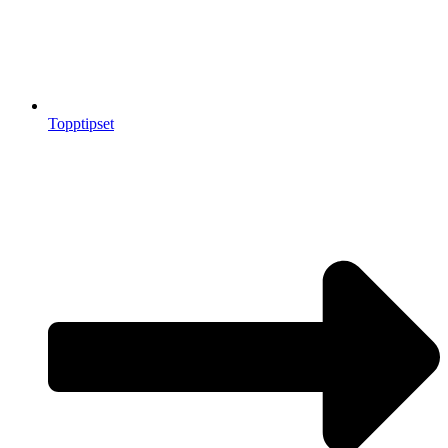
Topptipset