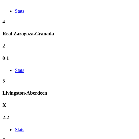
Stats
4
Real Zaragoza-Granada
2
0-1
Stats
5
Livingston-Aberdeen
X
2-2
Stats