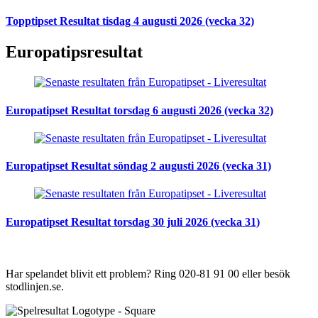
Topptipset Resultat tisdag 4 augusti 2026 (vecka 32)
Europatipsresultat
Europatipset Resultat torsdag 6 augusti 2026 (vecka 32)
Europatipset Resultat söndag 2 augusti 2026 (vecka 31)
Europatipset Resultat torsdag 30 juli 2026 (vecka 31)
Har spelandet blivit ett problem? Ring 020-81 91 00 eller besök
stodlinjen.se.