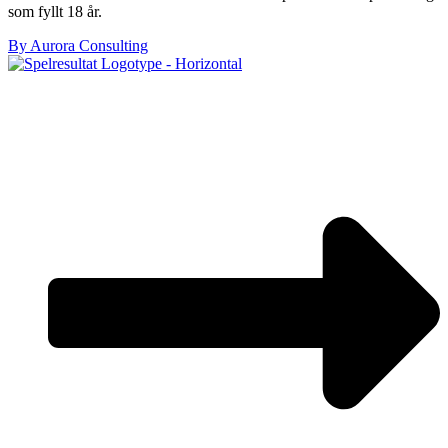
som fyllt 18 år.
By Aurora Consulting