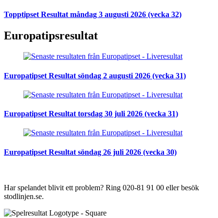
Topptipset Resultat måndag 3 augusti 2026 (vecka 32)
Europatipsresultat
Europatipset Resultat söndag 2 augusti 2026 (vecka 31)
Europatipset Resultat torsdag 30 juli 2026 (vecka 31)
Europatipset Resultat söndag 26 juli 2026 (vecka 30)
Har spelandet blivit ett problem? Ring 020-81 91 00 eller besök
stodlinjen.se.