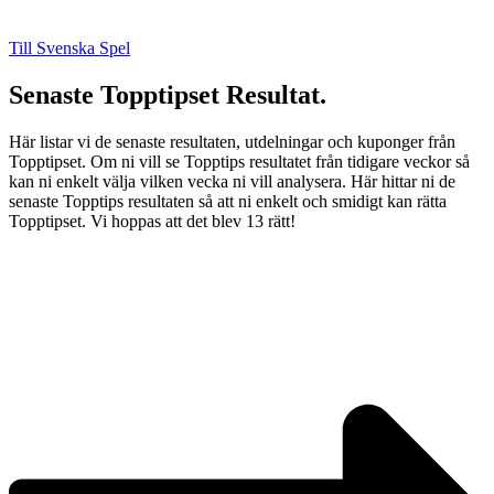
Till Svenska Spel
Senaste Topptipset Resultat.
Här listar vi de senaste resultaten, utdelningar och kuponger från
Topptipset. Om ni vill se Topptips resultatet från tidigare veckor så
kan ni enkelt välja vilken vecka ni vill analysera. Här hittar ni de
senaste Topptips resultaten så att ni enkelt och smidigt kan rätta
Topptipset. Vi hoppas att det blev 13 rätt!