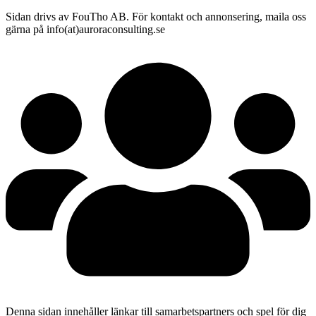
Sidan drivs av FouTho AB. För kontakt och annonsering, maila oss
gärna på info(at)auroraconsulting.se
Denna sidan innehåller länkar till samarbetspartners och spel för dig