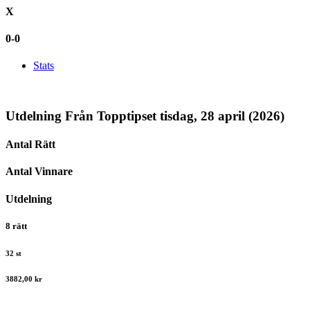
X
0-0
Stats
Utdelning Från Topptipset
tisdag, 28 april (2026)
Antal Rätt
Antal Vinnare
Utdelning
8 rätt
32
st
3882,00
kr