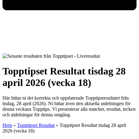
Topptipset Resultat tisdag 28
april 2026 (vecka 18)
Här hittar ni det korrekta och uppdaterade Topptipsresultatet från
tisdag, 28 april (2026). Ni hittar även den aktuella utdelningen för
denna veckans Topptips. Vi presenterar alla matcher, resultat, tecken
och utdelningar för denna omgång.
Hem
»
Topptipset Resultat
»
Topptipset Resultat tisdag 28 april
2026 (vecka 18)