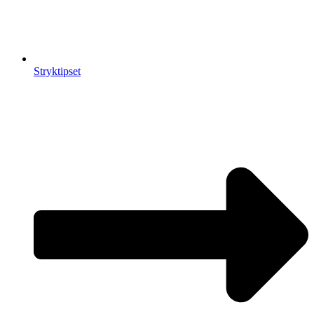
Stryktipset