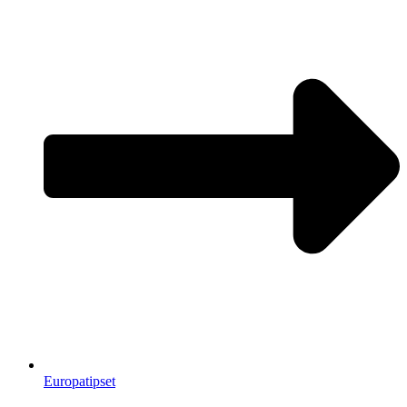
Europatipset