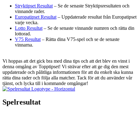
Stryktipset Resultat
– Se de senaste Stryktipsresultaten och
vinnande rader.
Europatipset Resultat
– Uppdaterade resultat från Europatipset
varje vecka.
Lotto Resultat
– Se de senaste vinnande numren och rätta din
lottorad.
V75 Resultat
– Rätta dina V75-spel och se de senaste
vinnarna.
Vi hoppas att det gick bra med dina tips och att det blev en vinst i
denna omgång av Topptipset! Vi strävar efter att ge dig den mest
uppdaterade och pålitliga informationen för att du enkelt ska kunna
rätta dina rader och följa alla matcher. Tack för att du använder vår
tjänst, och lycka till i kommande omgångar!
Spelresultat