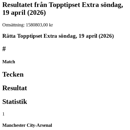
Resultatet från Topptipset Extra
söndag,
19 april (2026)
Omsättning:
1580803,00
kr
Rätta Topptipset Extra
söndag, 19 april (2026)
#
Match
Tecken
Resultat
Statistik
1
Manchester City-Arsenal