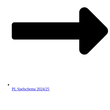
PL Spelschema 2024/25