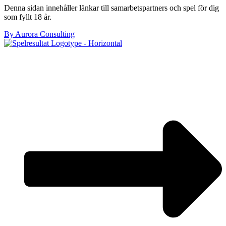
Denna sidan innehåller länkar till samarbetspartners och spel för dig
som fyllt 18 år.
By Aurora Consulting