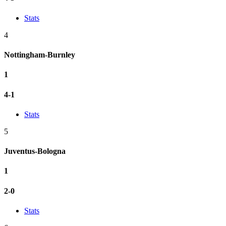
Stats
4
Nottingham-Burnley
1
4-1
Stats
5
Juventus-Bologna
1
2-0
Stats