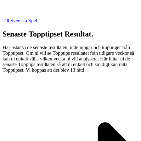
Till Svenska Spel
Senaste Topptipset Resultat.
Här listar vi de senaste resultaten, utdelningar och kuponger från
Topptipset. Om ni vill se Topptips resultatet från tidigare veckor så
kan ni enkelt välja vilken vecka ni vill analysera. Här hittar ni de
senaste Topptips resultaten så att ni enkelt och smidigt kan rätta
Topptipset. Vi hoppas att det blev 13 rätt!