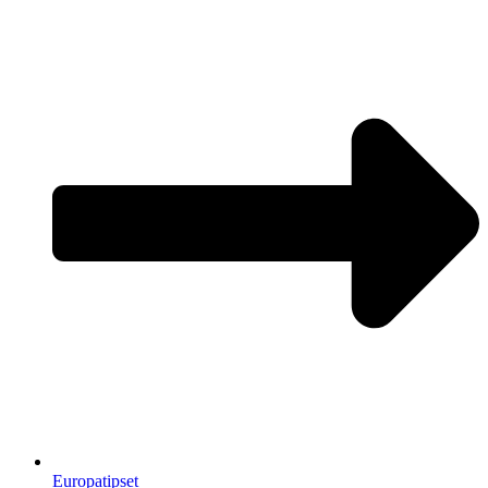
Europatipset