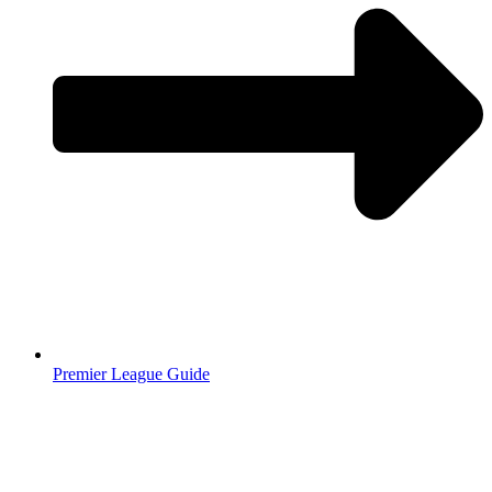
Premier League Guide