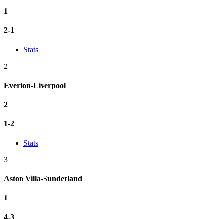
1
2-1
Stats
2
Everton-Liverpool
2
1-2
Stats
3
Aston Villa-Sunderland
1
4-3