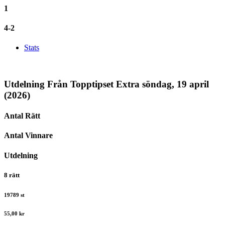
1
4-2
Stats
Utdelning Från Topptipset Extra
söndag, 19 april
(2026)
Antal Rätt
Antal Vinnare
Utdelning
8 rätt
19789
st
55,00
kr