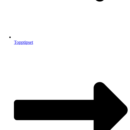
Topptipset