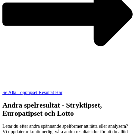
Se Alla Topptipset Resultat Här
Andra spelresultat - Stryktipset,
Europatipset och Lotto
Letar du efter andra spännande spelformer att rätta eller analysera?
Vi uppdaterar kontinuerligt våra andra resultatsidor för att du alltid