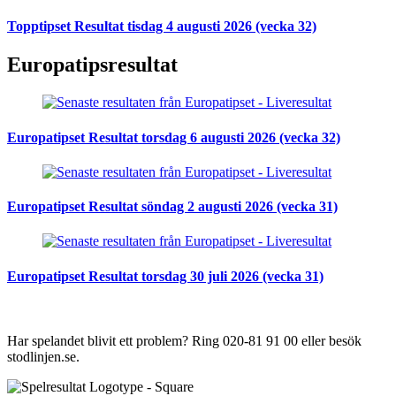
Topptipset Resultat tisdag 4 augusti 2026 (vecka 32)
Europatipsresultat
Europatipset Resultat torsdag 6 augusti 2026 (vecka 32)
Europatipset Resultat söndag 2 augusti 2026 (vecka 31)
Europatipset Resultat torsdag 30 juli 2026 (vecka 31)
Har spelandet blivit ett problem? Ring 020-81 91 00 eller besök
stodlinjen.se.