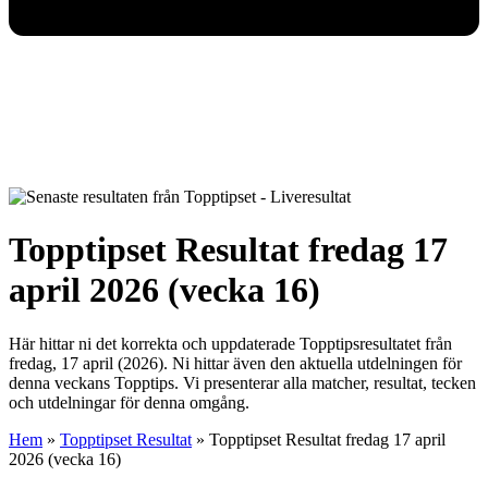
Topptipset Resultat fredag 17
april 2026 (vecka 16)
Här hittar ni det korrekta och uppdaterade Topptipsresultatet från
fredag, 17 april (2026). Ni hittar även den aktuella utdelningen för
denna veckans Topptips. Vi presenterar alla matcher, resultat, tecken
och utdelningar för denna omgång.
Hem
»
Topptipset Resultat
»
Topptipset Resultat fredag 17 april
2026 (vecka 16)