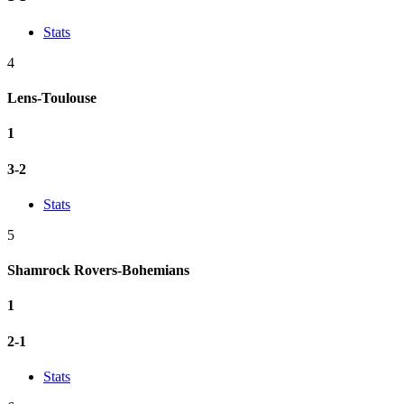
Stats
4
Lens-Toulouse
1
3-2
Stats
5
Shamrock Rovers-Bohemians
1
2-1
Stats