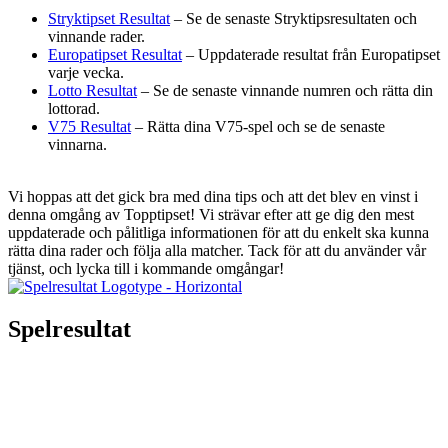
Stryktipset Resultat
– Se de senaste Stryktipsresultaten och
vinnande rader.
Europatipset Resultat
– Uppdaterade resultat från Europatipset
varje vecka.
Lotto Resultat
– Se de senaste vinnande numren och rätta din
lottorad.
V75 Resultat
– Rätta dina V75-spel och se de senaste
vinnarna.
Vi hoppas att det gick bra med dina tips och att det blev en vinst i
denna omgång av Topptipset! Vi strävar efter att ge dig den mest
uppdaterade och pålitliga informationen för att du enkelt ska kunna
rätta dina rader och följa alla matcher. Tack för att du använder vår
tjänst, och lycka till i kommande omgångar!
Spelresultat