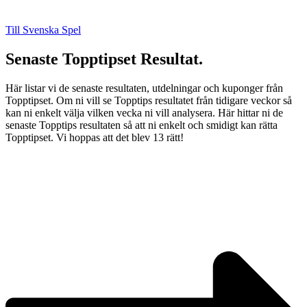
Till Svenska Spel
Senaste Topptipset Resultat.
Här listar vi de senaste resultaten, utdelningar och kuponger från
Topptipset. Om ni vill se Topptips resultatet från tidigare veckor så
kan ni enkelt välja vilken vecka ni vill analysera. Här hittar ni de
senaste Topptips resultaten så att ni enkelt och smidigt kan rätta
Topptipset. Vi hoppas att det blev 13 rätt!