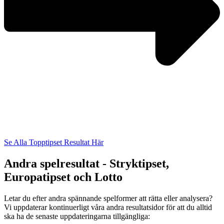
Se Alla Topptipset Resultat Här
Andra spelresultat - Stryktipset,
Europatipset och Lotto
Letar du efter andra spännande spelformer att rätta eller analysera?
Vi uppdaterar kontinuerligt våra andra resultatsidor för att du alltid
ska ha de senaste uppdateringarna tillgängliga: