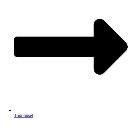
Topptipset