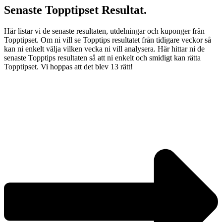
Senaste Topptipset Resultat.
Här listar vi de senaste resultaten, utdelningar och kuponger från
Topptipset. Om ni vill se Topptips resultatet från tidigare veckor så
kan ni enkelt välja vilken vecka ni vill analysera. Här hittar ni de
senaste Topptips resultaten så att ni enkelt och smidigt kan rätta
Topptipset. Vi hoppas att det blev 13 rätt!