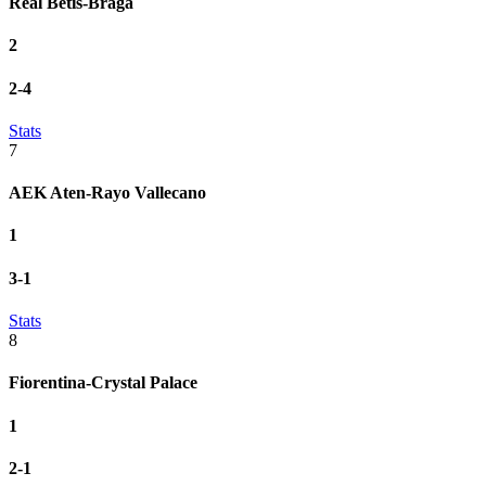
Real Betis-Braga
2
2-4
Stats
7
AEK Aten-Rayo Vallecano
1
3-1
Stats
8
Fiorentina-Crystal Palace
1
2-1