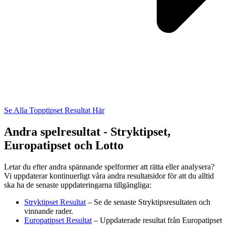
Se Alla Topptipset Resultat Här
Andra spelresultat - Stryktipset,
Europatipset och Lotto
Letar du efter andra spännande spelformer att rätta eller analysera?
Vi uppdaterar kontinuerligt våra andra resultatsidor för att du alltid
ska ha de senaste uppdateringarna tillgängliga:
Stryktipset Resultat
– Se de senaste Stryktipsresultaten och
vinnande rader.
Europatipset Resultat
– Uppdaterade resultat från Europatipset