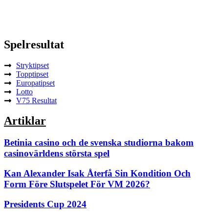
Spelresultat
Stryktipset
Topptipset
Europatipset
Lotto
V75 Resultat
Artiklar
Betinia casino och de svenska studiorna bakom
casinovärldens största spel
Kan Alexander Isak Återfå Sin Kondition Och
Form Före Slutspelet För VM 2026?
Presidents Cup 2024