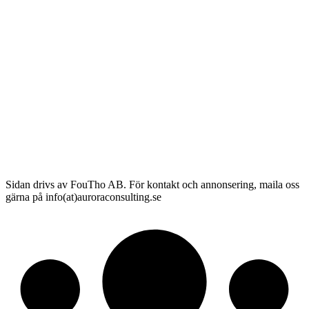
Sidan drivs av FouTho AB. För kontakt och annonsering, maila oss
gärna på info(at)auroraconsulting.se