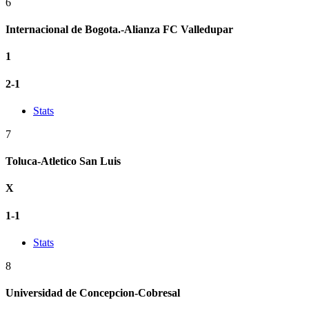
6
Internacional de Bogota.-Alianza FC Valledupar
1
2-1
Stats
7
Toluca-Atletico San Luis
X
1-1
Stats
8
Universidad de Concepcion-Cobresal