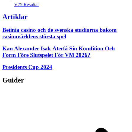
V75 Resultat
Artiklar
Betinia casino och de svenska studiorna bakom
casinovärldens största spel
Kan Alexander Isak Återfå Sin Kondition Och
Form Före Slutspelet För VM 2026?
Presidents Cup 2024
Guider