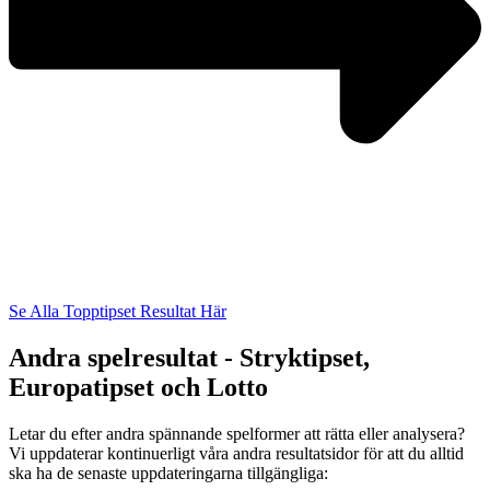
Se Alla Topptipset Resultat Här
Andra spelresultat - Stryktipset,
Europatipset och Lotto
Letar du efter andra spännande spelformer att rätta eller analysera?
Vi uppdaterar kontinuerligt våra andra resultatsidor för att du alltid
ska ha de senaste uppdateringarna tillgängliga: