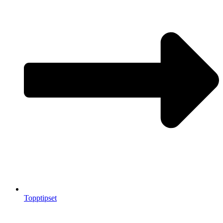
Topptipset