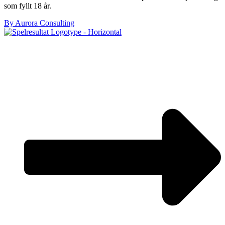
som fyllt 18 år.
By Aurora Consulting