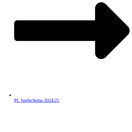
PL Spelschema 2024/25