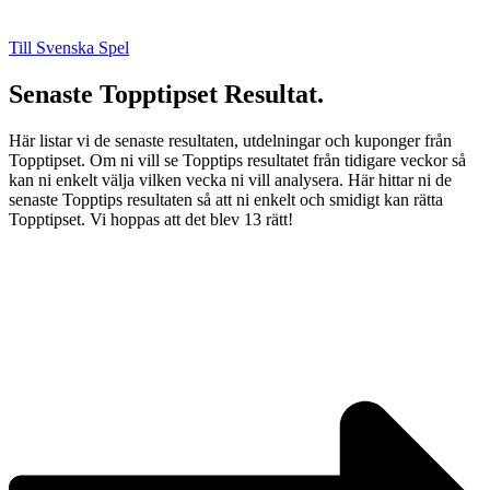
Till Svenska Spel
Senaste Topptipset Resultat.
Här listar vi de senaste resultaten, utdelningar och kuponger från
Topptipset. Om ni vill se Topptips resultatet från tidigare veckor så
kan ni enkelt välja vilken vecka ni vill analysera. Här hittar ni de
senaste Topptips resultaten så att ni enkelt och smidigt kan rätta
Topptipset. Vi hoppas att det blev 13 rätt!