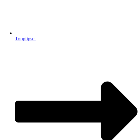
Topptipset