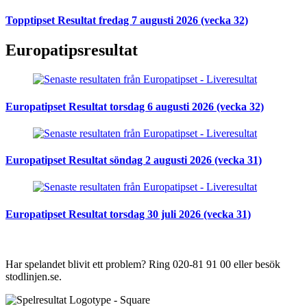
Topptipset Resultat fredag 7 augusti 2026 (vecka 32)
Europatipsresultat
Europatipset Resultat torsdag 6 augusti 2026 (vecka 32)
Europatipset Resultat söndag 2 augusti 2026 (vecka 31)
Europatipset Resultat torsdag 30 juli 2026 (vecka 31)
Har spelandet blivit ett problem? Ring 020-81 91 00 eller besök
stodlinjen.se.