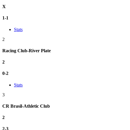
X
1-1
Stats
2
Racing Club-River Plate
2
0-2
Stats
3
CR Brasil-Athletic Club
2
2-3