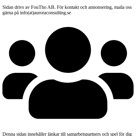
Sidan drivs av FouTho AB. För kontakt och annonsering, maila oss
gärna på info(at)auroraconsulting.se
Denna sidan innehåller länkar till samarbetspartners och spel för dig