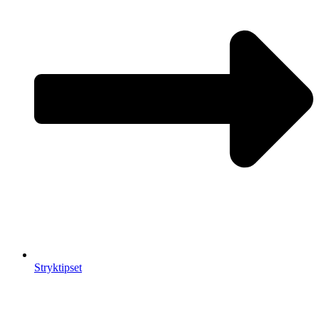
Stryktipset