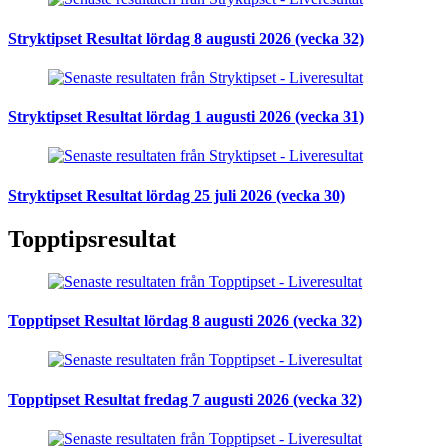
Stryktipset Resultat lördag 8 augusti 2026 (vecka 32)
Stryktipset Resultat lördag 1 augusti 2026 (vecka 31)
Stryktipset Resultat lördag 25 juli 2026 (vecka 30)
Topptipsresultat
Topptipset Resultat lördag 8 augusti 2026 (vecka 32)
Topptipset Resultat fredag 7 augusti 2026 (vecka 32)