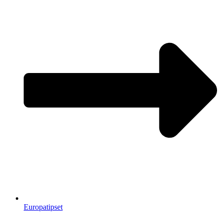
Europatipset