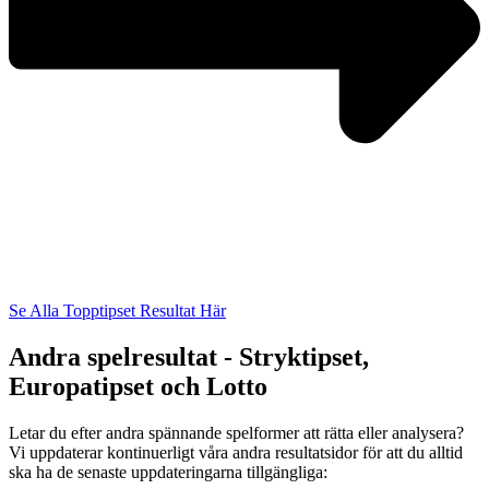
Se Alla Topptipset Resultat Här
Andra spelresultat - Stryktipset,
Europatipset och Lotto
Letar du efter andra spännande spelformer att rätta eller analysera?
Vi uppdaterar kontinuerligt våra andra resultatsidor för att du alltid
ska ha de senaste uppdateringarna tillgängliga: