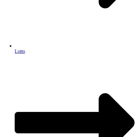
Lotto