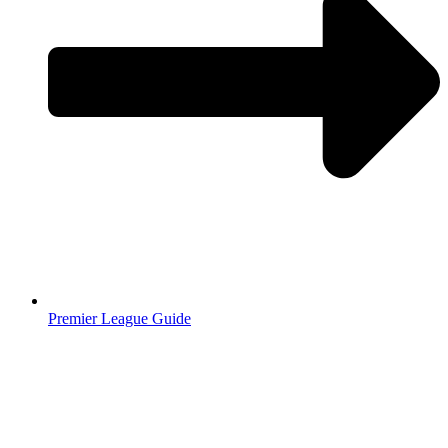
Premier League Guide