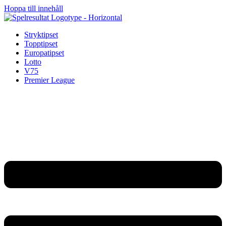
Hoppa till innehåll
Stryktipset
Topptipset
Europatipset
Lotto
V75
Premier League