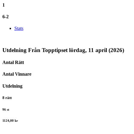
1
6-2
Stats
Utdelning Från Topptipset
lördag, 11 april (2026)
Antal Rätt
Antal Vinnare
Utdelning
8 rätt
96
st
1124,00
kr