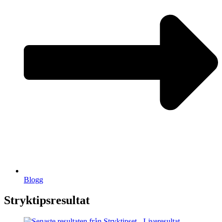
Blogg
Stryktipsresultat