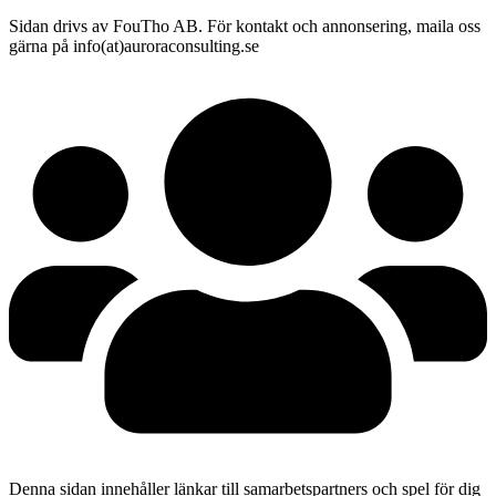
Sidan drivs av FouTho AB. För kontakt och annonsering, maila oss
gärna på info(at)auroraconsulting.se
Denna sidan innehåller länkar till samarbetspartners och spel för dig