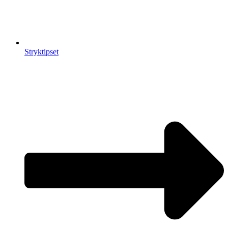
Stryktipset