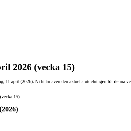
ril 2026 (vecka 15)
ag, 11 april (2026). Ni hittar även den aktuella utdelningen för denna ve
 (vecka 15)
 (2026)