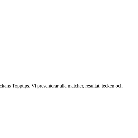
ckans Topptips. Vi presenterar alla matcher, resultat, tecken och