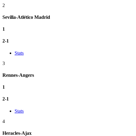
2
Sevilla-Atlético Madrid
1
2-1
Stats
3
Rennes-Angers
1
2-1
Stats
4
Heracles-Ajax