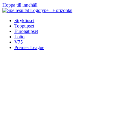
Hoppa till innehåll
Stryktipset
Topptipset
Europatipset
Lotto
V75
Premier League