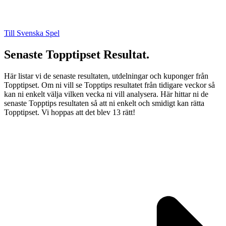
Till Svenska Spel
Senaste Topptipset Resultat.
Här listar vi de senaste resultaten, utdelningar och kuponger från
Topptipset. Om ni vill se Topptips resultatet från tidigare veckor så
kan ni enkelt välja vilken vecka ni vill analysera. Här hittar ni de
senaste Topptips resultaten så att ni enkelt och smidigt kan rätta
Topptipset. Vi hoppas att det blev 13 rätt!