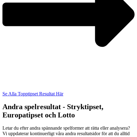
Se Alla Topptipset Resultat Här
Andra spelresultat - Stryktipset,
Europatipset och Lotto
Letar du efter andra spännande spelformer att rätta eller analysera?
Vi uppdaterar kontinuerligt våra andra resultatsidor för att du alltid