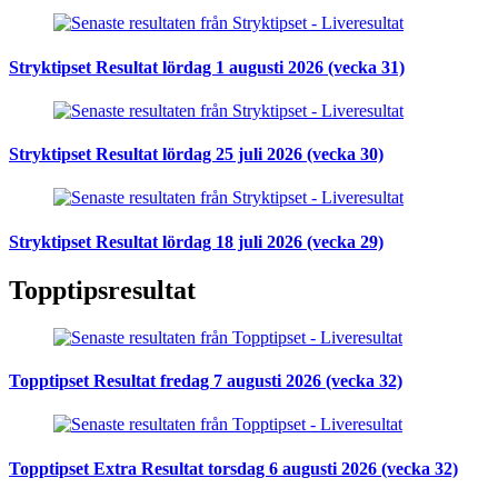
Stryktipset Resultat lördag 1 augusti 2026 (vecka 31)
Stryktipset Resultat lördag 25 juli 2026 (vecka 30)
Stryktipset Resultat lördag 18 juli 2026 (vecka 29)
Topptipsresultat
Topptipset Resultat fredag 7 augusti 2026 (vecka 32)
Topptipset Extra Resultat torsdag 6 augusti 2026 (vecka 32)