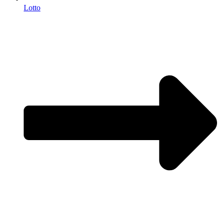
Lotto