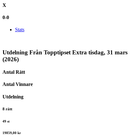
X
0-0
Stats
Utdelning Från Topptipset Extra
tisdag, 31 mars
(2026)
Antal Rätt
Antal Vinnare
Utdelning
8 rätt
49
st
19859,00
kr