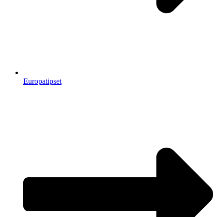
Europatipset