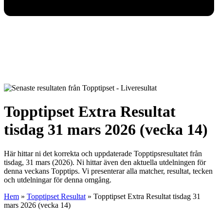
Topptipset Extra Resultat
tisdag 31 mars 2026 (vecka 14)
Här hittar ni det korrekta och uppdaterade Topptipsresultatet från
tisdag, 31 mars (2026). Ni hittar även den aktuella utdelningen för
denna veckans Topptips. Vi presenterar alla matcher, resultat, tecken
och utdelningar för denna omgång.
Hem
»
Topptipset Resultat
»
Topptipset Extra Resultat tisdag 31
mars 2026 (vecka 14)