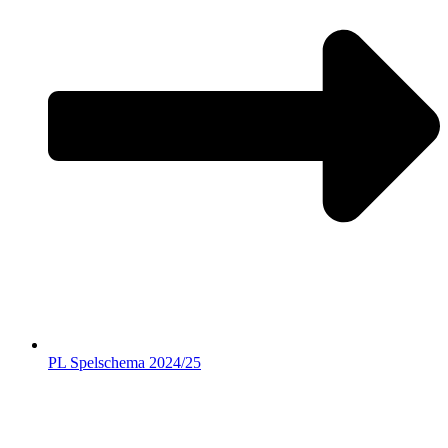
PL Spelschema 2024/25