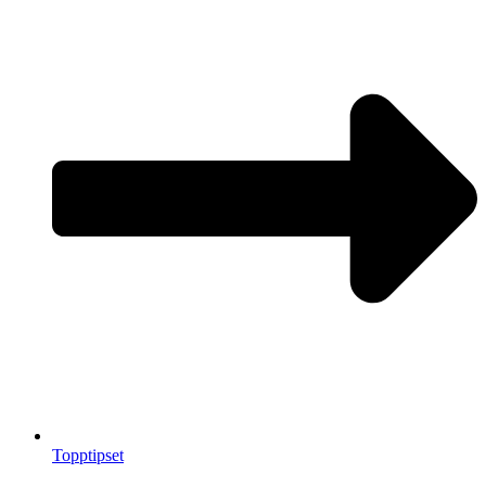
Topptipset