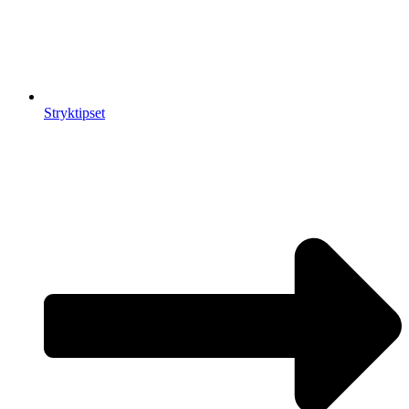
Stryktipset