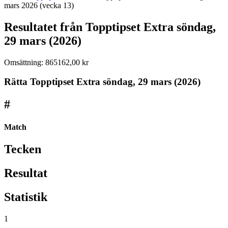
mars 2026 (vecka 13)
Resultatet från Topptipset Extra
söndag,
29 mars (2026)
Omsättning:
865162,00
kr
Rätta Topptipset Extra
söndag, 29 mars (2026)
#
Match
Tecken
Resultat
Statistik
1