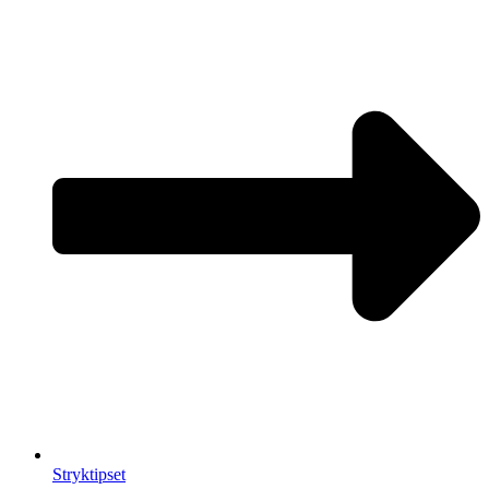
Stryktipset