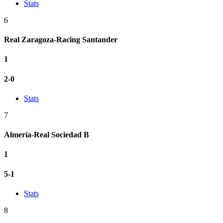
Stats
6
Real Zaragoza-Racing Santander
1
2-0
Stats
7
Almería-Real Sociedad B
1
5-1
Stats
8