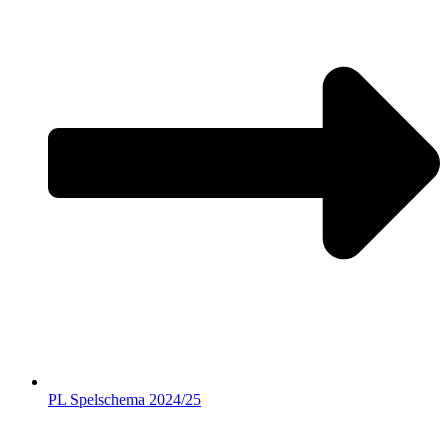
PL Spelschema 2024/25