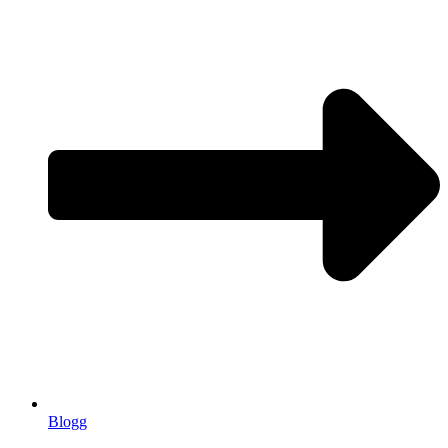
Blogg