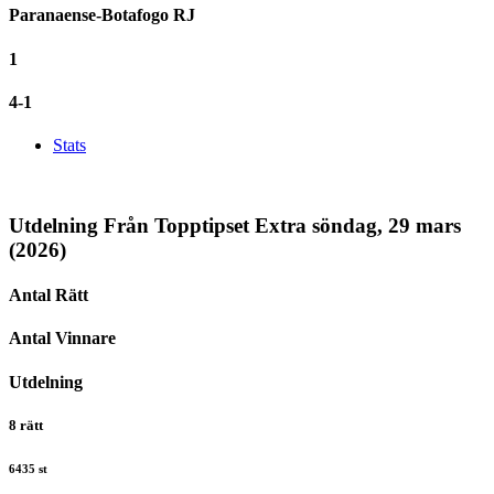
Paranaense-Botafogo RJ
1
4-1
Stats
Utdelning Från Topptipset Extra
söndag, 29 mars
(2026)
Antal Rätt
Antal Vinnare
Utdelning
8 rätt
6435
st