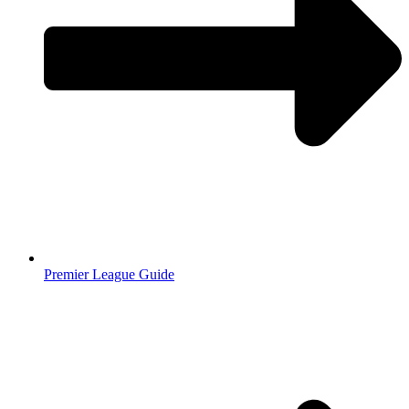
Premier League Guide