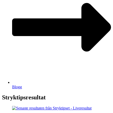
Blogg
Stryktipsresultat