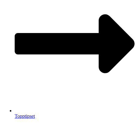
Topptipset