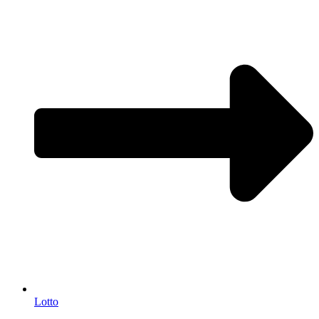
Lotto