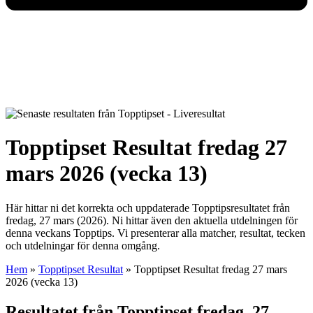
Topptipset Resultat fredag 27
mars 2026 (vecka 13)
Här hittar ni det korrekta och uppdaterade Topptipsresultatet från
fredag, 27 mars (2026). Ni hittar även den aktuella utdelningen för
denna veckans Topptips. Vi presenterar alla matcher, resultat, tecken
och utdelningar för denna omgång.
Hem
»
Topptipset Resultat
»
Topptipset Resultat fredag 27 mars
2026 (vecka 13)
Resultatet från Topptipset
fredag, 27