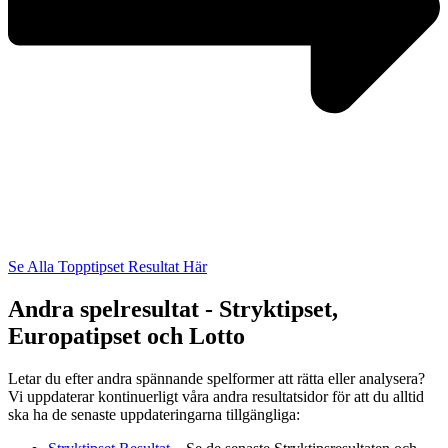
Se Alla Topptipset Resultat Här
Andra spelresultat - Stryktipset,
Europatipset och Lotto
Letar du efter andra spännande spelformer att rätta eller analysera?
Vi uppdaterar kontinuerligt våra andra resultatsidor för att du alltid
ska ha de senaste uppdateringarna tillgängliga: