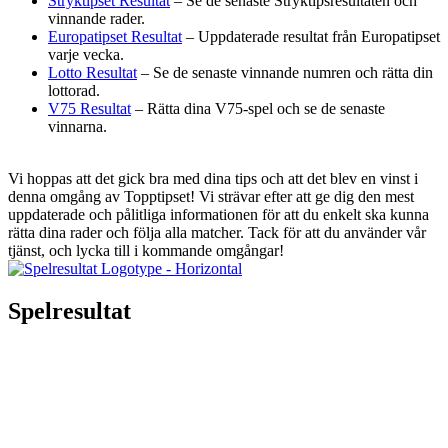
Stryktipset Resultat
– Se de senaste Stryktipsresultaten och
vinnande rader.
Europatipset Resultat
– Uppdaterade resultat från Europatipset
varje vecka.
Lotto Resultat
– Se de senaste vinnande numren och rätta din
lottorad.
V75 Resultat
– Rätta dina V75-spel och se de senaste
vinnarna.
Vi hoppas att det gick bra med dina tips och att det blev en vinst i
denna omgång av Topptipset! Vi strävar efter att ge dig den mest
uppdaterade och pålitliga informationen för att du enkelt ska kunna
rätta dina rader och följa alla matcher. Tack för att du använder vår
tjänst, och lycka till i kommande omgångar!
Spelresultat