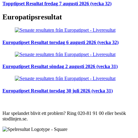
Topptipset Resultat fredag 7 augusti 2026 (vecka 32)
Europatipsresultat
Europatipset Resultat torsdag 6 augusti 2026 (vecka 32)
Europatipset Resultat söndag 2 augusti 2026 (vecka 31)
Europatipset Resultat torsdag 30 juli 2026 (vecka 31)
Har spelandet blivit ett problem? Ring 020-81 91 00 eller besök
stodlinjen.se.