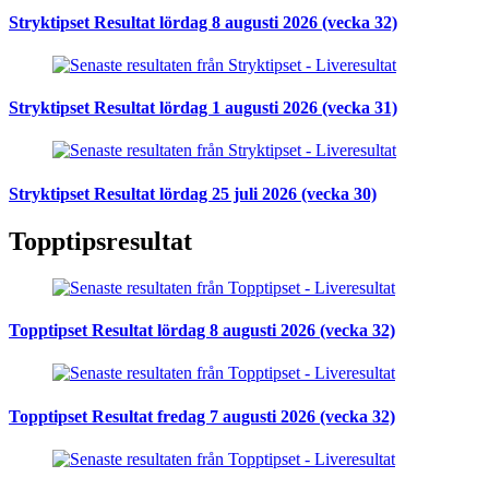
Stryktipset Resultat lördag 8 augusti 2026 (vecka 32)
Stryktipset Resultat lördag 1 augusti 2026 (vecka 31)
Stryktipset Resultat lördag 25 juli 2026 (vecka 30)
Topptipsresultat
Topptipset Resultat lördag 8 augusti 2026 (vecka 32)
Topptipset Resultat fredag 7 augusti 2026 (vecka 32)