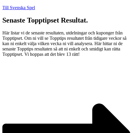
Till Svenska Spel
Senaste Topptipset Resultat.
Här listar vi de senaste resultaten, utdelningar och kuponger från
Topptipset. Om ni vill se Topptips resultatet från tidigare veckor så
kan ni enkelt välja vilken vecka ni vill analysera. Här hittar ni de
senaste Topptips resultaten så att ni enkelt och smidigt kan rätta
Topptipset. Vi hoppas att det blev 13 rätt!