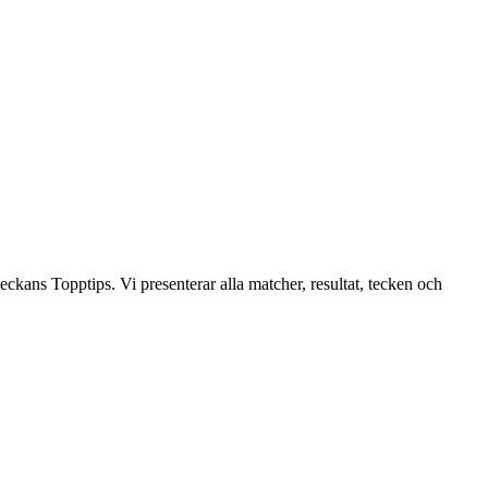
eckans Topptips. Vi presenterar alla matcher, resultat, tecken och