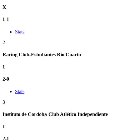
X
1-1
Stats
2
Racing Club-Estudiantes Rio Cuarto
1
2-0
Stats
3
Instituto de Cordoba-Club Atlético Independiente
1
2-1