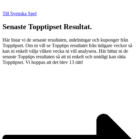
Till Svenska Spel
Senaste Topptipset Resultat.
Här listar vi de senaste resultaten, utdelningar och kuponger från
Topptipset. Om ni vill se Topptips resultatet från tidigare veckor så
kan ni enkelt välja vilken vecka ni vill analysera. Här hittar ni de
senaste Topptips resultaten så att ni enkelt och smidigt kan rätta
Topptipset. Vi hoppas att det blev 13 rätt!