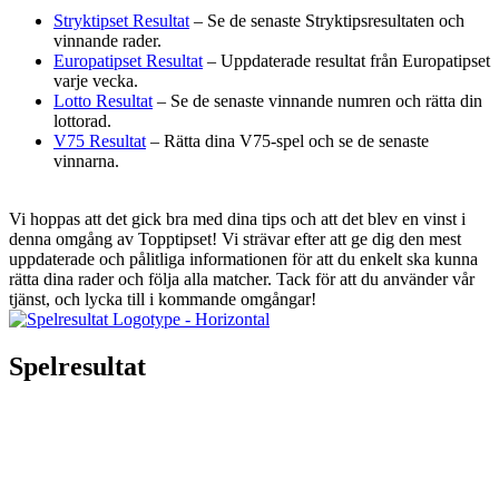
Stryktipset Resultat
– Se de senaste Stryktipsresultaten och
vinnande rader.
Europatipset Resultat
– Uppdaterade resultat från Europatipset
varje vecka.
Lotto Resultat
– Se de senaste vinnande numren och rätta din
lottorad.
V75 Resultat
– Rätta dina V75-spel och se de senaste
vinnarna.
Vi hoppas att det gick bra med dina tips och att det blev en vinst i
denna omgång av Topptipset! Vi strävar efter att ge dig den mest
uppdaterade och pålitliga informationen för att du enkelt ska kunna
rätta dina rader och följa alla matcher. Tack för att du använder vår
tjänst, och lycka till i kommande omgångar!
Spelresultat