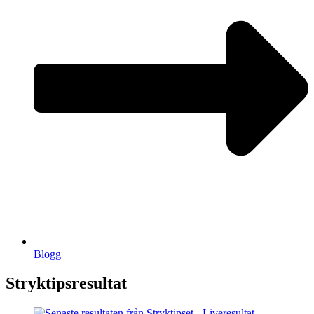
Blogg
Stryktipsresultat