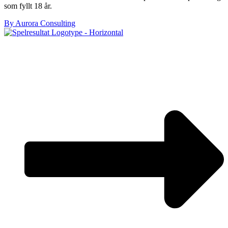
som fyllt 18 år.
By Aurora Consulting