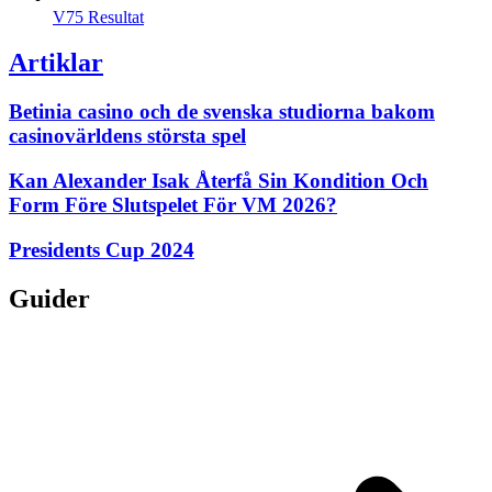
V75 Resultat
Artiklar
Betinia casino och de svenska studiorna bakom
casinovärldens största spel
Kan Alexander Isak Återfå Sin Kondition Och
Form Före Slutspelet För VM 2026?
Presidents Cup 2024
Guider