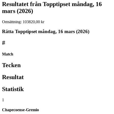
Resultatet från Topptipset
måndag, 16
mars (2026)
Omsättning:
103820,00
kr
Rätta Topptipset
måndag, 16 mars (2026)
#
Match
Tecken
Resultat
Statistik
1
Chapecoense-Gremio