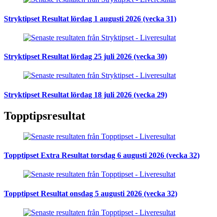
Stryktipset Resultat lördag 1 augusti 2026 (vecka 31)
Stryktipset Resultat lördag 25 juli 2026 (vecka 30)
Stryktipset Resultat lördag 18 juli 2026 (vecka 29)
Topptipsresultat
Topptipset Extra Resultat torsdag 6 augusti 2026 (vecka 32)
Topptipset Resultat onsdag 5 augusti 2026 (vecka 32)