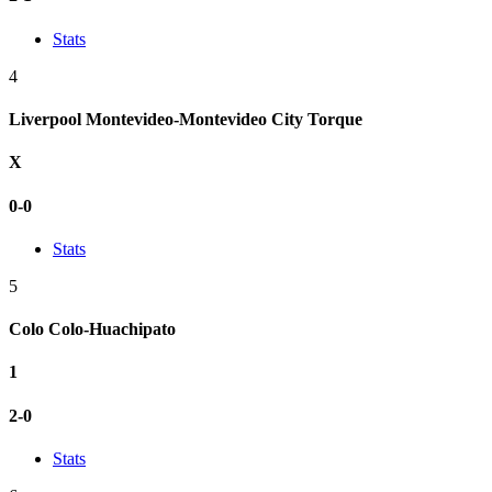
Stats
4
Liverpool Montevideo-Montevideo City Torque
X
0-0
Stats
5
Colo Colo-Huachipato
1
2-0
Stats