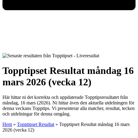
Topptipset Resultat måndag 16
mars 2026 (vecka 12)
Här hittar ni det korrekta och uppdaterade Topptipsresultatet från
måndag, 16 mars (2026). Ni hittar även den aktuella utdelningen för
denna veckans Topptips. Vi presenterar alla matcher, resultat, tecken
och utdelningar för denna omgång.
Hem
»
Topptipset Resultat
»
Topptipset Resultat måndag 16 mars
2026 (vecka 12)