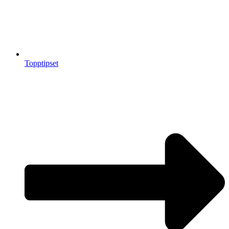
Topptipset