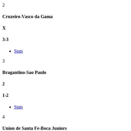
2
Cruzeiro-Vasco da Gama
X
3-3
Stats
3
Bragantino-Sao Paulo
2
1-2
Stats
4
Union de Santa Fe-Boca Juniors