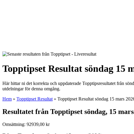
Topptipset Resultat söndag 15 m
Här hittar ni det korrekta och uppdaterade Topptipsresultatet från sön
utdelningar för denna omgång.
Hem
»
Topptipset Resultat
»
Topptipset Resultat söndag 15 mars 202
Resultatet från Topptipset
söndag, 15 mars
Omsättning:
92939,00
kr