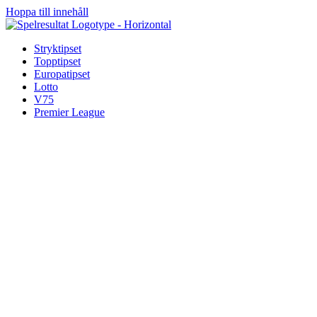
Hoppa till innehåll
Stryktipset
Topptipset
Europatipset
Lotto
V75
Premier League