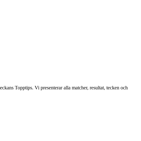
eckans Topptips. Vi presenterar alla matcher, resultat, tecken och