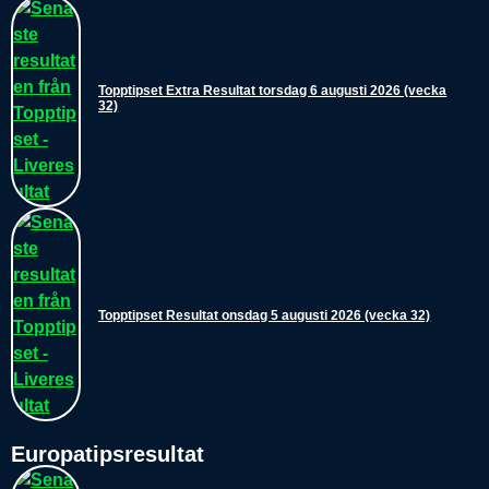
Topptipset Extra Resultat torsdag 6 augusti 2026 (vecka
32)
Topptipset Resultat onsdag 5 augusti 2026 (vecka 32)
Europatipsresultat