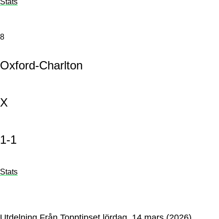
Stats
8
Oxford-Charlton
X
1-1
Stats
Utdelning Från Topptipset
lördag, 14 mars (2026)