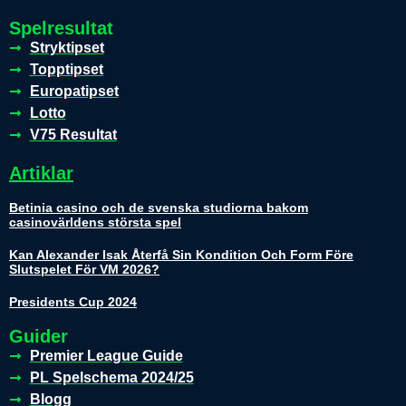
Spelresultat
Stryktipset
Topptipset
Europatipset
Lotto
V75 Resultat
Artiklar
Betinia casino och de svenska studiorna bakom
casinovärldens största spel
Kan Alexander Isak Återfå Sin Kondition Och Form Före
Slutspelet För VM 2026?
Presidents Cup 2024
Guider
Premier League Guide
PL Spelschema 2024/25
Blogg