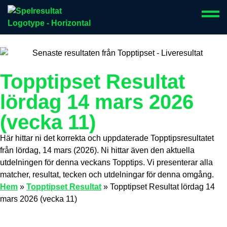
Topptipset Resultat
lördag 14 mars 2026
(vecka 11)
Här hittar ni det korrekta och uppdaterade Topptipsresultatet
från lördag, 14 mars (2026). Ni hittar även den aktuella
utdelningen för denna veckans Topptips. Vi presenterar alla
matcher, resultat, tecken och utdelningar för denna omgång.
Hem
»
Topptipset Resultat
»
Topptipset Resultat lördag 14
mars 2026 (vecka 11)