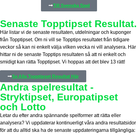
Till Svenska Spel
Senaste Topptipset Resultat.
Här listar vi de senaste resultaten, utdelningar och kuponger
från Topptipset. Om ni vill se Topptips resultatet från tidigare
veckor så kan ni enkelt välja vilken vecka ni vill analysera. Här
hittar ni de senaste Topptips resultaten så att ni enkelt och
smidigt kan rätta Topptipset. Vi hoppas att det blev 13 rätt!
Se Alla Topptipset Resultat Här
Andra spelresultat -
Stryktipset, Europatipset
och Lotto
Letar du efter andra spännande spelformer att rätta eller
analysera? Vi uppdaterar kontinuerligt våra andra resultatsidor
för att du alltid ska ha de senaste uppdateringarna tillgängliga: