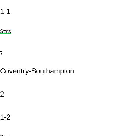
1-1
Stats
7
Coventry-Southampton
2
1-2