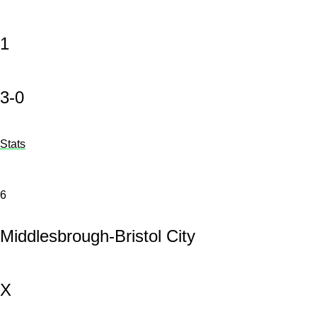
1
3-0
Stats
6
Middlesbrough-Bristol City
X