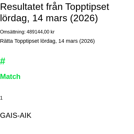
Resultatet från Topptipset
lördag, 14 mars (2026)
Omsättning:
489144,00
kr
Rätta Topptipset
lördag, 14 mars (2026)
#
Match
1
GAIS-AIK