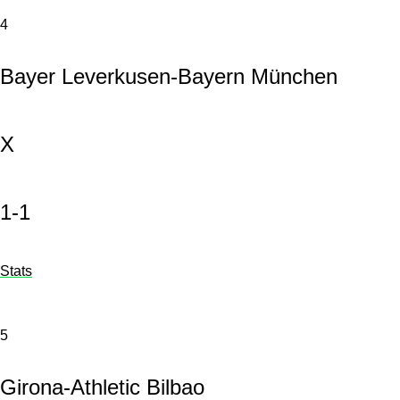
4
Bayer Leverkusen-Bayern München
X
1-1
Stats
5
Girona-Athletic Bilbao