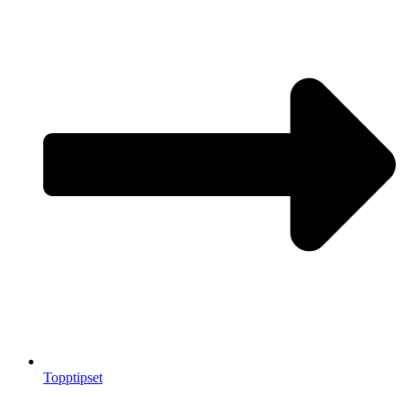
Topptipset