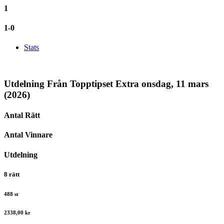
1
1-0
Stats
Utdelning Från Topptipset Extra
onsdag, 11 mars
(2026)
Antal Rätt
Antal Vinnare
Utdelning
8 rätt
488
st
2338,00
kr