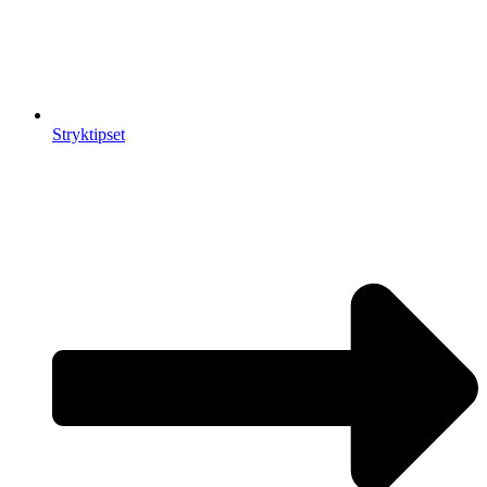
Stryktipset