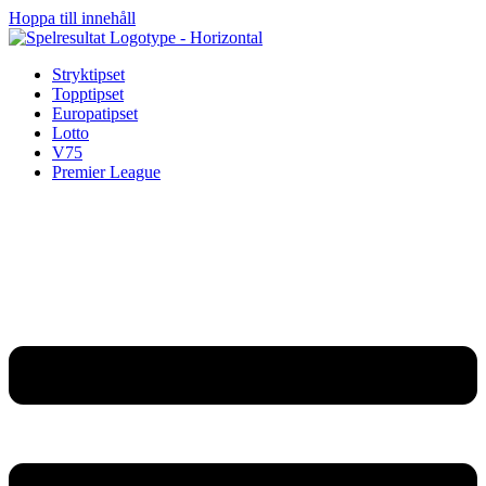
Hoppa till innehåll
Stryktipset
Topptipset
Europatipset
Lotto
V75
Premier League