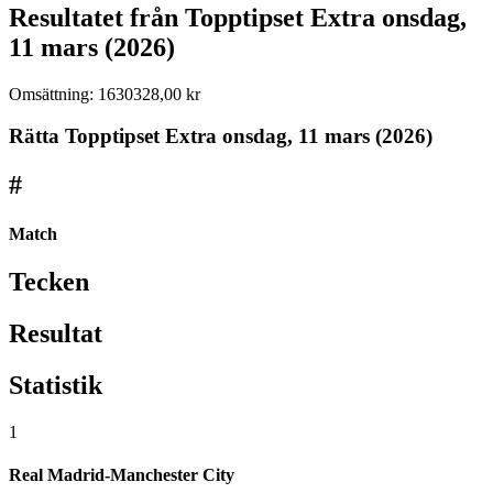
Resultatet från Topptipset Extra
onsdag,
11 mars (2026)
Omsättning:
1630328,00
kr
Rätta Topptipset Extra
onsdag, 11 mars (2026)
#
Match
Tecken
Resultat
Statistik
1
Real Madrid-Manchester City