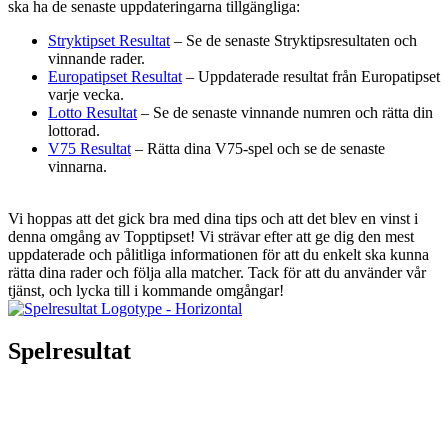
ska ha de senaste uppdateringarna tillgängliga:
Stryktipset Resultat
– Se de senaste Stryktipsresultaten och
vinnande rader.
Europatipset Resultat
– Uppdaterade resultat från Europatipset
varje vecka.
Lotto Resultat
– Se de senaste vinnande numren och rätta din
lottorad.
V75 Resultat
– Rätta dina V75-spel och se de senaste
vinnarna.
Vi hoppas att det gick bra med dina tips och att det blev en vinst i
denna omgång av Topptipset! Vi strävar efter att ge dig den mest
uppdaterade och pålitliga informationen för att du enkelt ska kunna
rätta dina rader och följa alla matcher. Tack för att du använder vår
tjänst, och lycka till i kommande omgångar!
Spelresultat