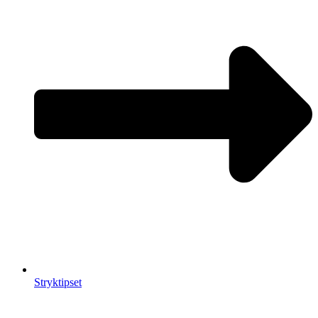
Stryktipset