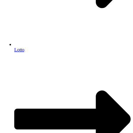
Lotto