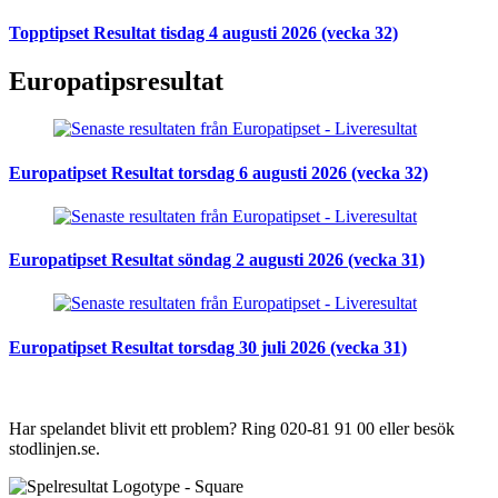
Topptipset Resultat tisdag 4 augusti 2026 (vecka 32)
Europatipsresultat
Europatipset Resultat torsdag 6 augusti 2026 (vecka 32)
Europatipset Resultat söndag 2 augusti 2026 (vecka 31)
Europatipset Resultat torsdag 30 juli 2026 (vecka 31)
Har spelandet blivit ett problem? Ring 020-81 91 00 eller besök
stodlinjen.se.