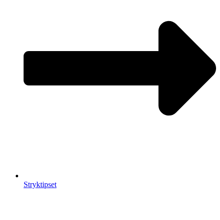
Stryktipset