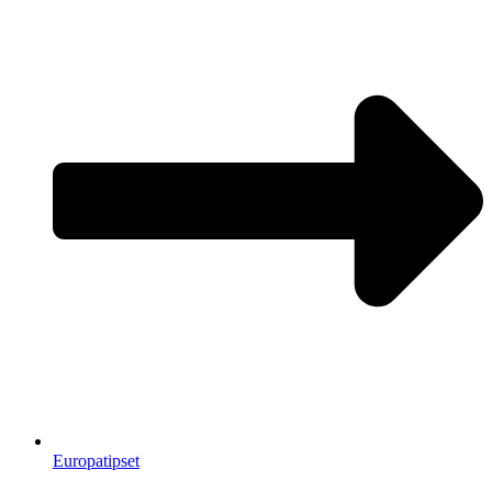
Europatipset