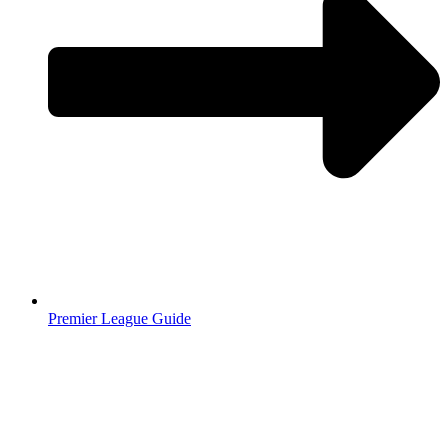
Premier League Guide