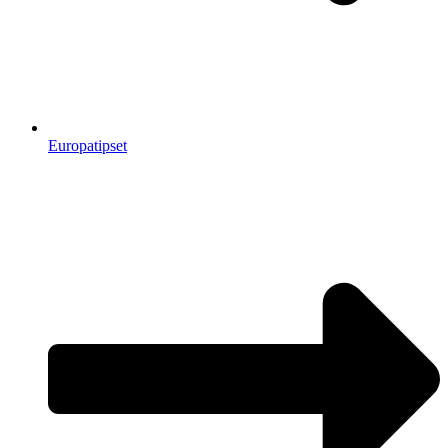
Europatipset