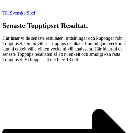
Till Svenska Spel
Senaste Topptipset Resultat.
Här listar vi de senaste resultaten, utdelningar och kuponger från
Topptipset. Om ni vill se Topptips resultatet från tidigare veckor så
kan ni enkelt välja vilken vecka ni vill analysera. Här hittar ni de
senaste Topptips resultaten så att ni enkelt och smidigt kan rätta
Topptipset. Vi hoppas att det blev 13 rätt!