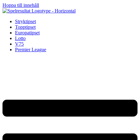
Hoppa till innehåll
Stryktipset
Topptipset
Europatipset
Lotto
V75
Premier League