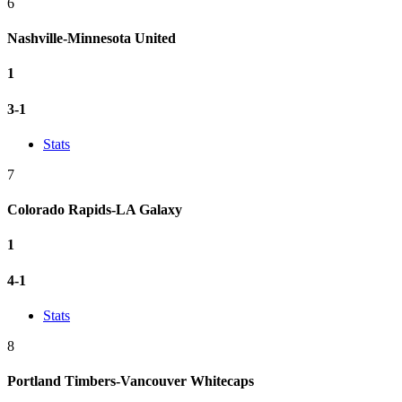
6
Nashville-Minnesota United
1
3-1
Stats
7
Colorado Rapids-LA Galaxy
1
4-1
Stats
8
Portland Timbers-Vancouver Whitecaps