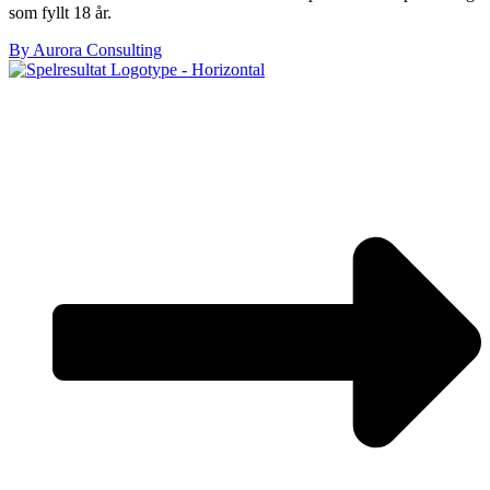
som fyllt 18 år.
By Aurora Consulting