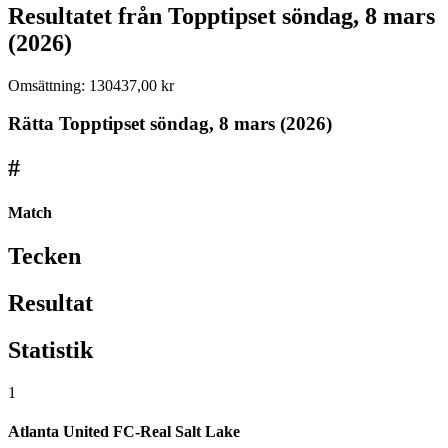
Resultatet från Topptipset
söndag, 8 mars
(2026)
Omsättning:
130437,00
kr
Rätta Topptipset
söndag, 8 mars (2026)
#
Match
Tecken
Resultat
Statistik
1
Atlanta United FC-Real Salt Lake