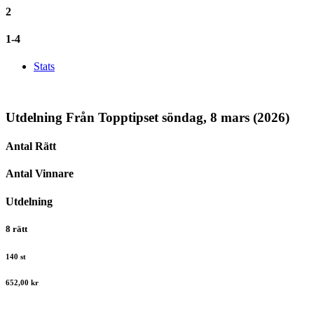
2
1-4
Stats
Utdelning Från Topptipset
söndag, 8 mars (2026)
Antal Rätt
Antal Vinnare
Utdelning
8 rätt
140
st
652,00
kr