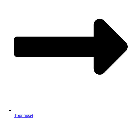
Topptipset