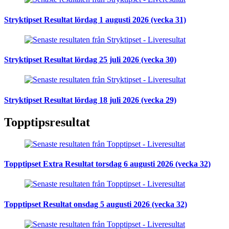
Stryktipset Resultat lördag 1 augusti 2026 (vecka 31)
Stryktipset Resultat lördag 25 juli 2026 (vecka 30)
Stryktipset Resultat lördag 18 juli 2026 (vecka 29)
Topptipsresultat
Topptipset Extra Resultat torsdag 6 augusti 2026 (vecka 32)
Topptipset Resultat onsdag 5 augusti 2026 (vecka 32)