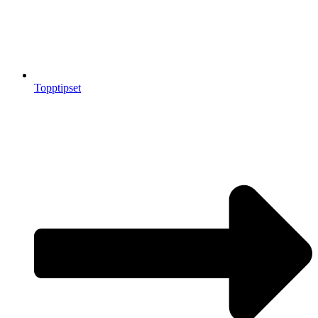
Topptipset