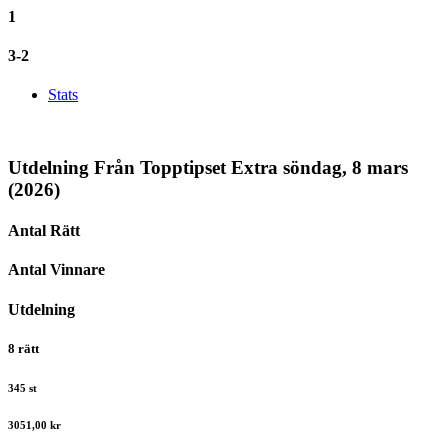
1
3-2
Stats
Utdelning Från Topptipset Extra
söndag, 8 mars
(2026)
Antal Rätt
Antal Vinnare
Utdelning
8 rätt
345
st
3051,00
kr