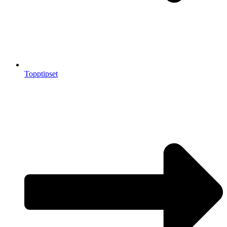
Topptipset