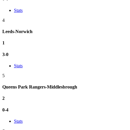
Stats
4
Leeds-Norwich
1
3-0
Stats
5
Queens Park Rangers-Middlesbrough
2
0-4
Stats