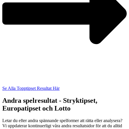
Se Alla Topptipset Resultat Här
Andra spelresultat - Stryktipset,
Europatipset och Lotto
Letar du efter andra spännande spelformer att rätta eller analysera?
Vi uppdaterar kontinuerligt våra andra resultatsidor för att du alltid