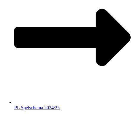
PL Spelschema 2024/25