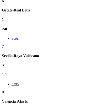
6
Getafe-Real Betis
1
2-0
Stats
7
Sevilla-Rayo Vallecano
X
1-1
Stats
8
Valencia-Alavés