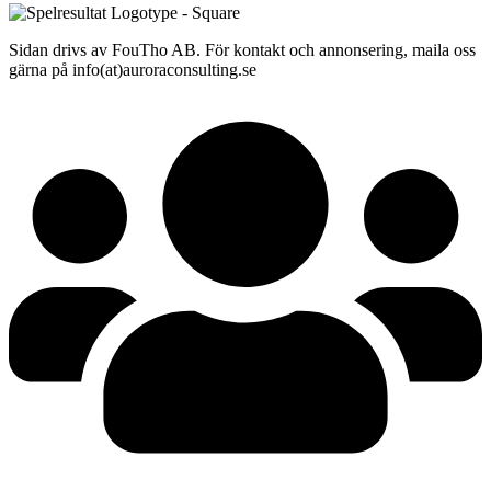
Sidan drivs av FouTho AB. För kontakt och annonsering, maila oss
gärna på info(at)auroraconsulting.se