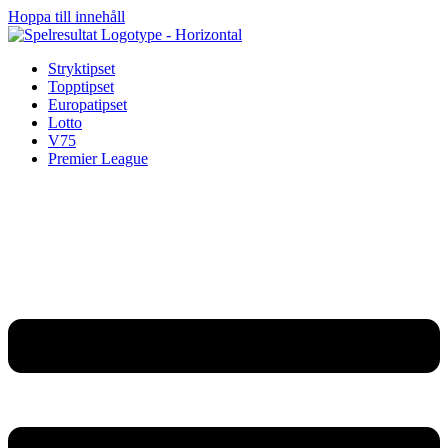
Hoppa till innehåll
Stryktipset
Topptipset
Europatipset
Lotto
V75
Premier League