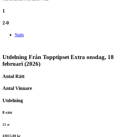
1
2-0
Stats
Utdelning Från Topptipset Extra
onsdag, 18
februari (2026)
Antal Rätt
Antal Vinnare
Utdelning
8 rätt
21
st
43015,00
kr