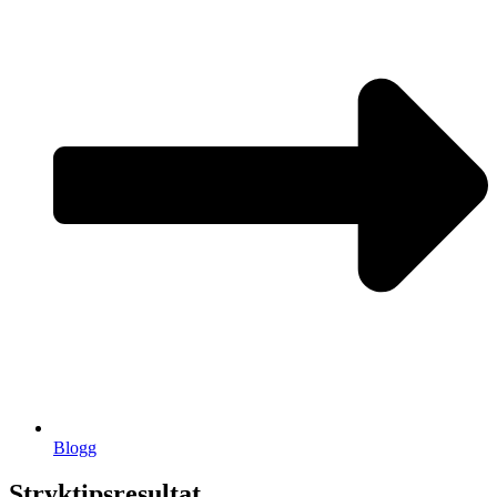
Blogg
Stryktipsresultat