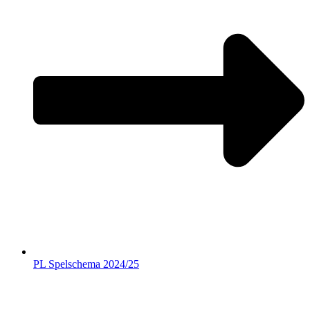
PL Spelschema 2024/25