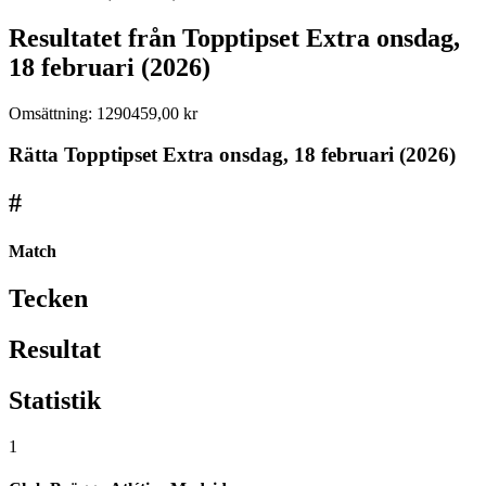
Resultatet från Topptipset Extra
onsdag,
18 februari (2026)
Omsättning:
1290459,00
kr
Rätta Topptipset Extra
onsdag, 18 februari (2026)
#
Match
Tecken
Resultat
Statistik
1