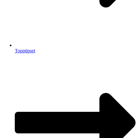
Topptipset