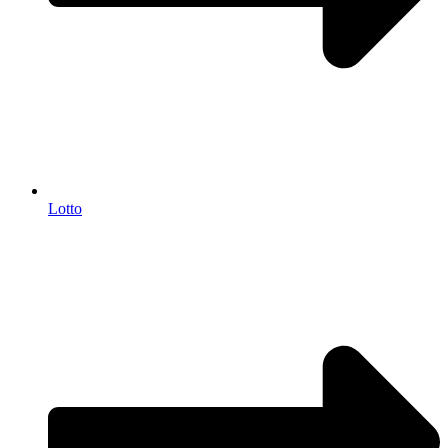
Lotto