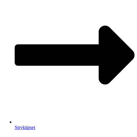
Stryktipset