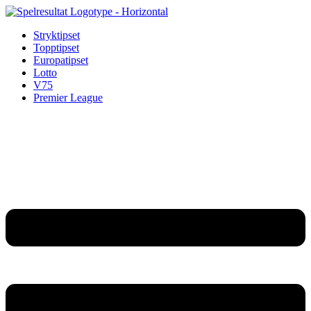
Hoppa
till
Stryktipset
innehåll
Topptipset
Europatipset
Lotto
V75
Premier League