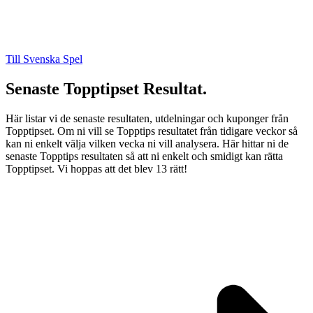
Till Svenska Spel
Senaste Topptipset Resultat.
Här listar vi de senaste resultaten, utdelningar och kuponger från
Topptipset. Om ni vill se Topptips resultatet från tidigare veckor så
kan ni enkelt välja vilken vecka ni vill analysera. Här hittar ni de
senaste Topptips resultaten så att ni enkelt och smidigt kan rätta
Topptipset. Vi hoppas att det blev 13 rätt!