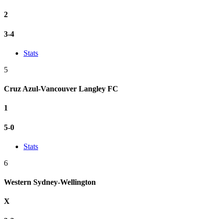
2
3-4
Stats
5
Cruz Azul-Vancouver Langley FC
1
5-0
Stats
6
Western Sydney-Wellington
X