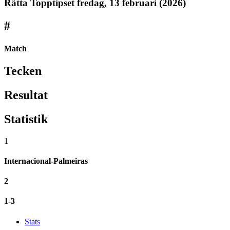
Rätta Topptipset
fredag, 13 februari (2026)
#
Match
Tecken
Resultat
Statistik
1
Internacional-Palmeiras
2
1-3
Stats