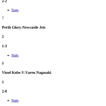
2-2
Stats
7
Perth Glory-Newcastle Jets
2
1-3
Stats
8
Vissel Kobe-V-Varen Nagasaki
1
2-0
Stats