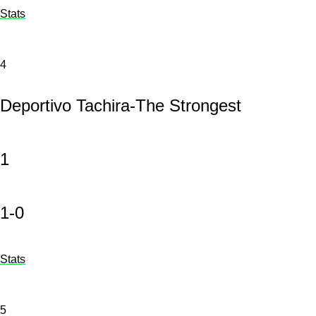
Stats
4
Deportivo Tachira-The Strongest
1
1-0
Stats
5