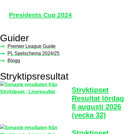
Presidents Cup 2024
Guider
Premier League Guide
PL Spelschema 2024/25
Blogg
Stryktipsresultat
Stryktipset
Resultat lördag
8 augusti 2026
(vecka 32)
Stryktipset