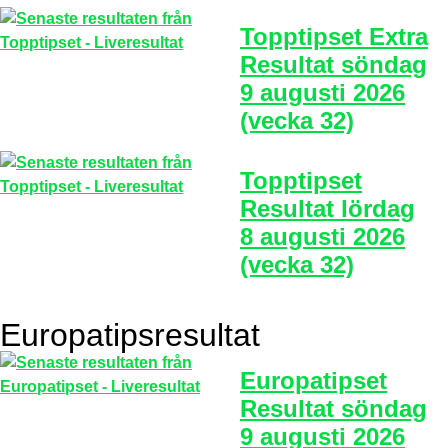
Topptipset Extra
Resultat söndag
9 augusti 2026
(vecka 32)
Topptipset
Resultat lördag
8 augusti 2026
(vecka 32)
Europatipsresultat
Europatipset
Resultat söndag
9 augusti 2026