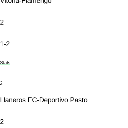
Vitoria-Flamengo
2
1-2
Stats
2
Llaneros FC-Deportivo Pasto
2