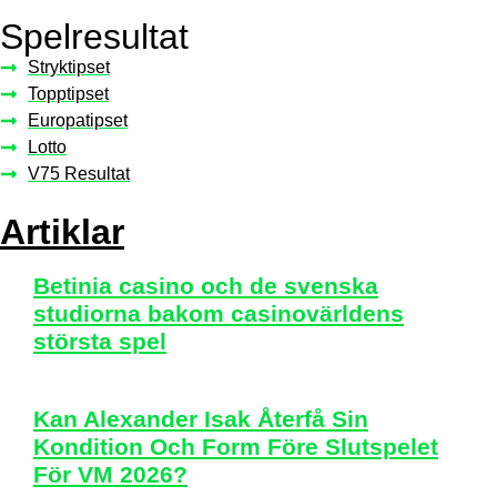
Spelresultat
Stryktipset
Topptipset
Europatipset
Lotto
V75 Resultat
Artiklar
Betinia casino och de svenska
studiorna bakom casinovärldens
största spel
Kan Alexander Isak Återfå Sin
Kondition Och Form Före Slutspelet
För VM 2026?