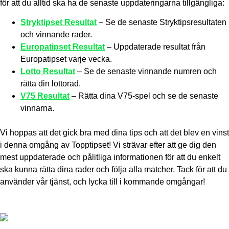
för att du alltid ska ha de senaste uppdateringarna tillgängliga:
Stryktipset Resultat
– Se de senaste Stryktipsresultaten
och vinnande rader.
Europatipset Resultat
– Uppdaterade resultat från
Europatipset varje vecka.
Lotto Resultat
– Se de senaste vinnande numren och
rätta din lottorad.
V75 Resultat
– Rätta dina V75-spel och se de senaste
vinnarna.
Vi hoppas att det gick bra med dina tips och att det blev en vinst
i denna omgång av Topptipset! Vi strävar efter att ge dig den
mest uppdaterade och pålitliga informationen för att du enkelt
ska kunna rätta dina rader och följa alla matcher. Tack för att du
använder vår tjänst, och lycka till i kommande omgångar!