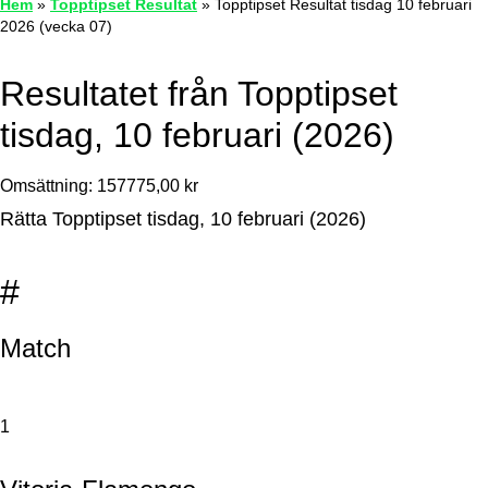
Hem
»
Topptipset Resultat
»
Topptipset Resultat tisdag 10 februari
2026 (vecka 07)
Resultatet från Topptipset
tisdag, 10 februari (2026)
Omsättning:
157775,00
kr
Rätta Topptipset
tisdag, 10 februari (2026)
#
Match
1