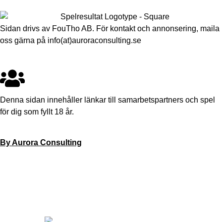
Sidan drivs av FouTho AB. För kontakt och annonsering, maila
oss gärna på info(at)auroraconsulting.se
Denna sidan innehåller länkar till samarbetspartners och spel
för dig som fyllt 18 år.
By Aurora Consulting