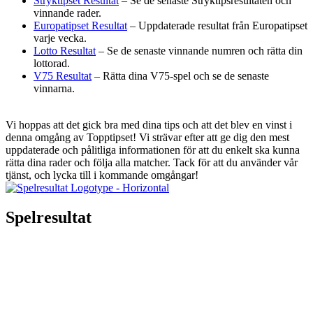
Stryktipset Resultat
– Se de senaste Stryktipsresultaten och
vinnande rader.
Europatipset Resultat
– Uppdaterade resultat från Europatipset
varje vecka.
Lotto Resultat
– Se de senaste vinnande numren och rätta din
lottorad.
V75 Resultat
– Rätta dina V75-spel och se de senaste
vinnarna.
Vi hoppas att det gick bra med dina tips och att det blev en vinst i
denna omgång av Topptipset! Vi strävar efter att ge dig den mest
uppdaterade och pålitliga informationen för att du enkelt ska kunna
rätta dina rader och följa alla matcher. Tack för att du använder vår
tjänst, och lycka till i kommande omgångar!
Spelresultat