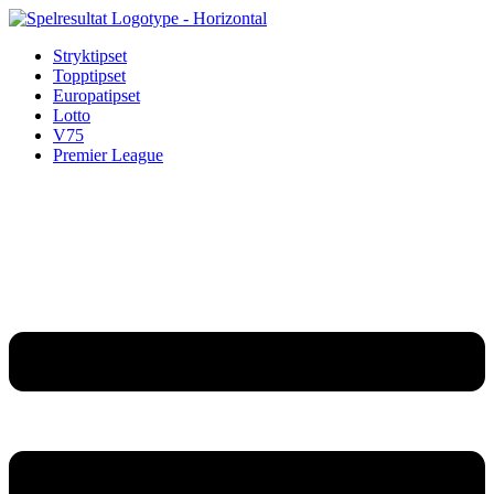
Hoppa
till
Stryktipset
innehåll
Topptipset
Europatipset
Lotto
V75
Premier League