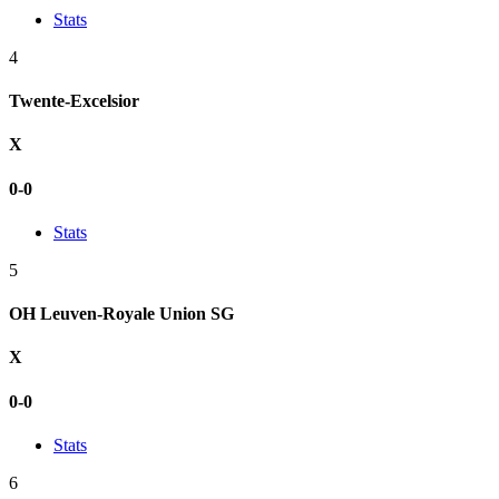
Stats
4
Twente-Excelsior
X
0-0
Stats
5
OH Leuven-Royale Union SG
X
0-0
Stats
6