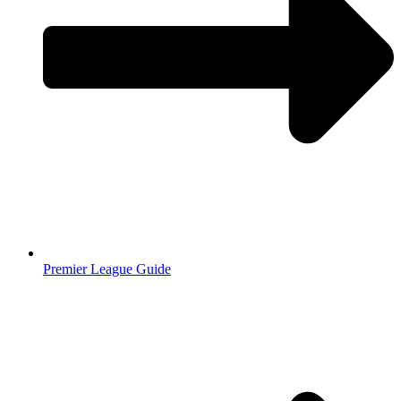
Premier League Guide