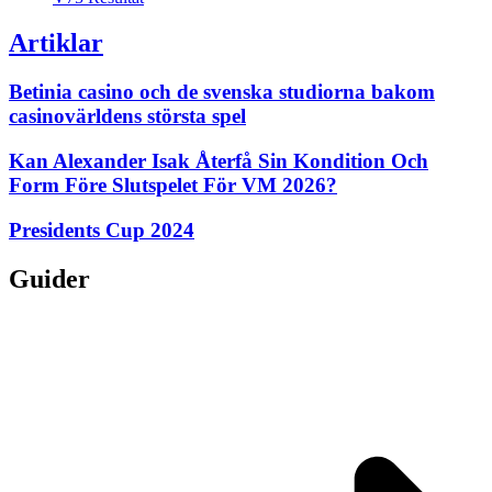
Artiklar
Betinia casino och de svenska studiorna bakom
casinovärldens största spel
Kan Alexander Isak Återfå Sin Kondition Och
Form Före Slutspelet För VM 2026?
Presidents Cup 2024
Guider