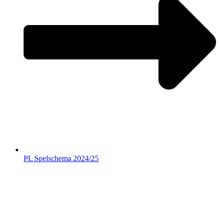
PL Spelschema 2024/25