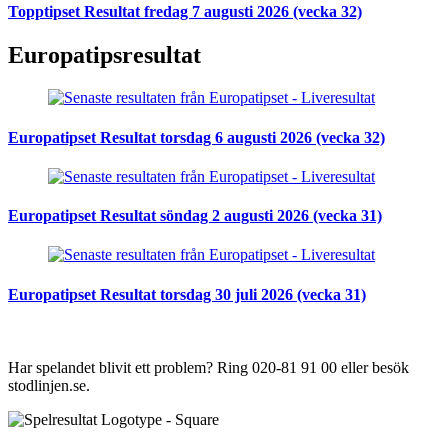
Topptipset Resultat fredag 7 augusti 2026 (vecka 32)
Europatipsresultat
Europatipset Resultat torsdag 6 augusti 2026 (vecka 32)
Europatipset Resultat söndag 2 augusti 2026 (vecka 31)
Europatipset Resultat torsdag 30 juli 2026 (vecka 31)
Har spelandet blivit ett problem? Ring 020-81 91 00 eller besök
stodlinjen.se.