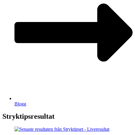
Blogg
Stryktipsresultat