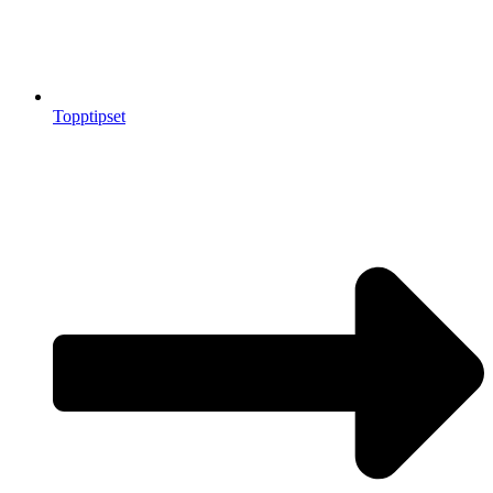
Topptipset