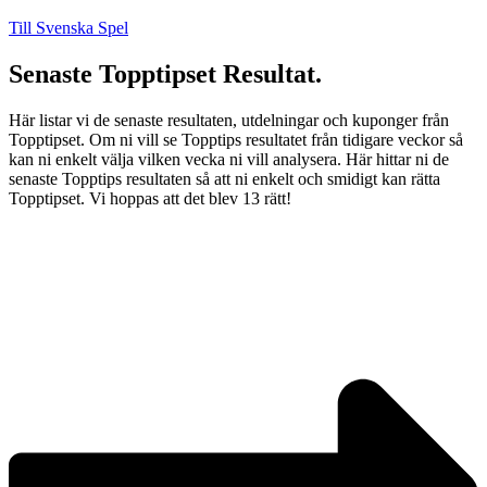
Till Svenska Spel
Senaste Topptipset Resultat.
Här listar vi de senaste resultaten, utdelningar och kuponger från
Topptipset. Om ni vill se Topptips resultatet från tidigare veckor så
kan ni enkelt välja vilken vecka ni vill analysera. Här hittar ni de
senaste Topptips resultaten så att ni enkelt och smidigt kan rätta
Topptipset. Vi hoppas att det blev 13 rätt!