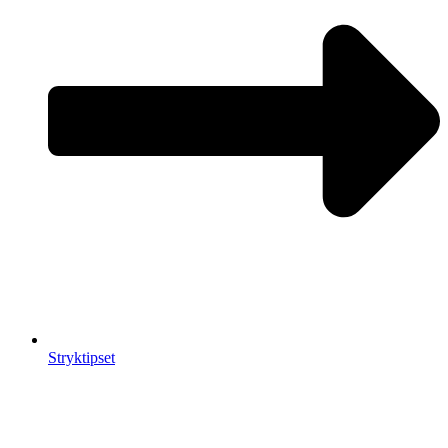
Stryktipset