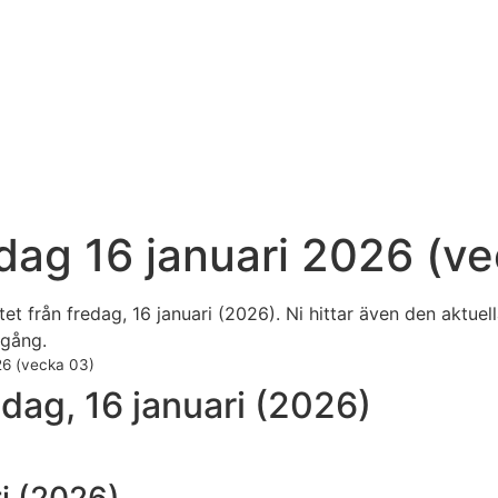
edag 16 januari 2026 (v
et från fredag, 16 januari (2026). Ni hittar även den aktue
mgång.
26 (vecka 03)
edag, 16 januari (2026)