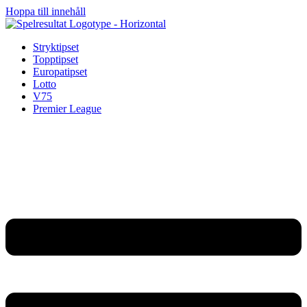
Hoppa till innehåll
Stryktipset
Topptipset
Europatipset
Lotto
V75
Premier League