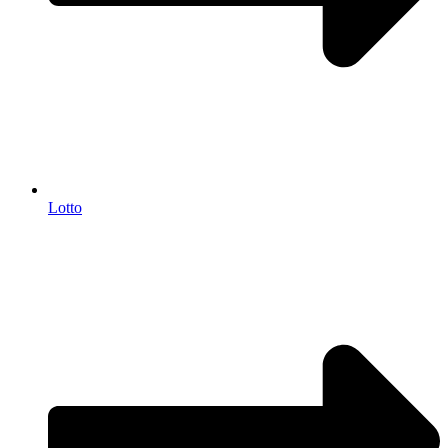
Lotto