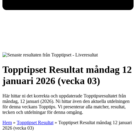
Topptipset Resultat måndag 12
januari 2026 (vecka 03)
Här hittar ni det korrekta och uppdaterade Topptipsresultatet från
måndag, 12 januari (2026). Ni hittar även den aktuella utdelningen
för denna veckans Topptips. Vi presenterar alla matcher, resultat,
tecken och utdelningar för denna omgång.
Hem
»
Topptipset Resultat
»
Topptipset Resultat måndag 12 januari
2026 (vecka 03)