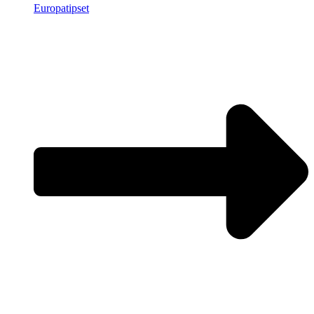
Europatipset