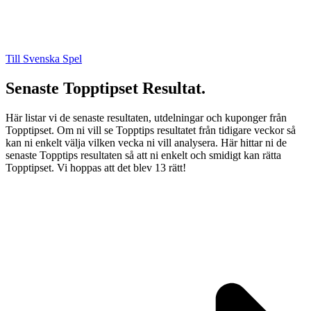
Till Svenska Spel
Senaste Topptipset Resultat.
Här listar vi de senaste resultaten, utdelningar och kuponger från
Topptipset. Om ni vill se Topptips resultatet från tidigare veckor så
kan ni enkelt välja vilken vecka ni vill analysera. Här hittar ni de
senaste Topptips resultaten så att ni enkelt och smidigt kan rätta
Topptipset. Vi hoppas att det blev 13 rätt!