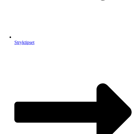
Stryktipset