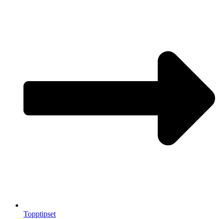
Topptipset