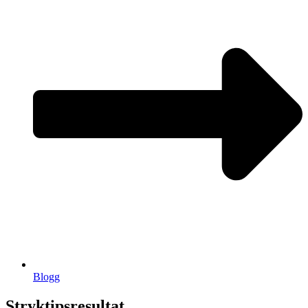
Blogg
Stryktipsresultat