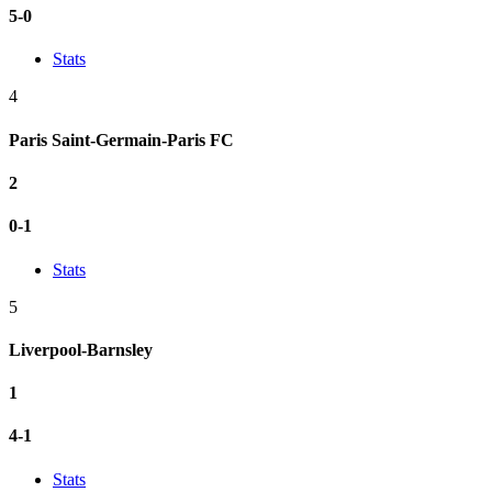
5-0
Stats
4
Paris Saint-Germain-Paris FC
2
0-1
Stats
5
Liverpool-Barnsley
1
4-1
Stats