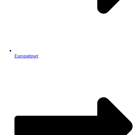
Europatipset