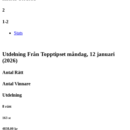
2
1-2
Stats
Utdelning Från Topptipset
måndag, 12 januari
(2026)
Antal Rätt
Antal Vinnare
Utdelning
8 rätt
163
st
4838,00
kr