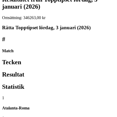
januari (2026)
Omsättning:
346263,00
kr
Rätta Topptipset
lördag, 3 januari (2026)
#
Match
Tecken
Resultat
Statistik
1
Atalanta-Roma