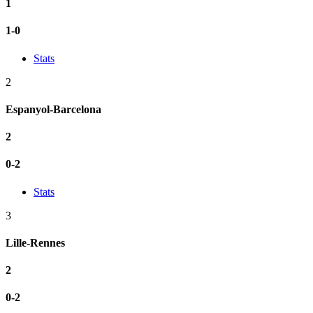
1
1-0
Stats
2
Espanyol-Barcelona
2
0-2
Stats
3
Lille-Rennes
2
0-2