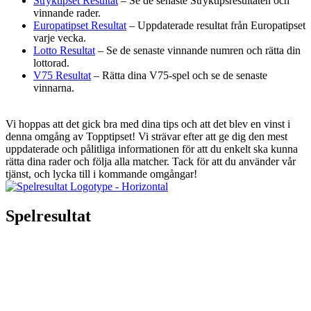
Stryktipset Resultat
– Se de senaste Stryktipsresultaten och
vinnande rader.
Europatipset Resultat
– Uppdaterade resultat från Europatipset
varje vecka.
Lotto Resultat
– Se de senaste vinnande numren och rätta din
lottorad.
V75 Resultat
– Rätta dina V75-spel och se de senaste
vinnarna.
Vi hoppas att det gick bra med dina tips och att det blev en vinst i
denna omgång av Topptipset! Vi strävar efter att ge dig den mest
uppdaterade och pålitliga informationen för att du enkelt ska kunna
rätta dina rader och följa alla matcher. Tack för att du använder vår
tjänst, och lycka till i kommande omgångar!
Spelresultat