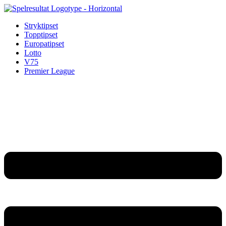
Hoppa
till
Stryktipset
innehåll
Topptipset
Europatipset
Lotto
V75
Premier League