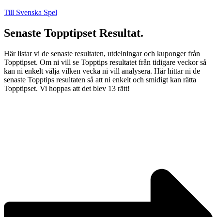
Till Svenska Spel
Senaste Topptipset Resultat.
Här listar vi de senaste resultaten, utdelningar och kuponger från
Topptipset. Om ni vill se Topptips resultatet från tidigare veckor så
kan ni enkelt välja vilken vecka ni vill analysera. Här hittar ni de
senaste Topptips resultaten så att ni enkelt och smidigt kan rätta
Topptipset. Vi hoppas att det blev 13 rätt!