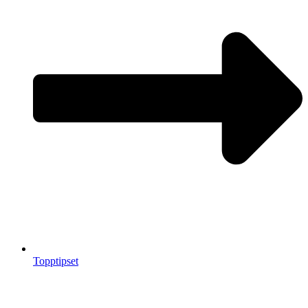
Topptipset