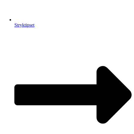
Stryktipset