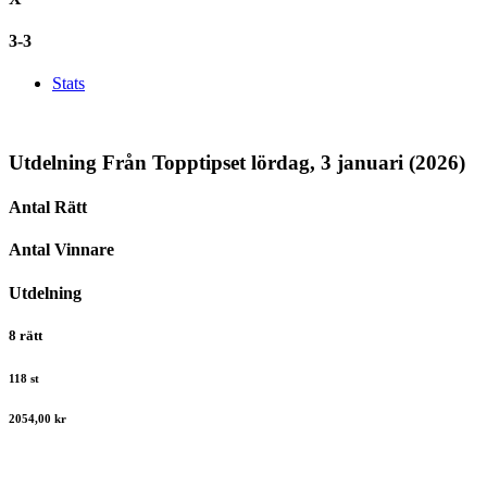
3-3
Stats
Utdelning Från Topptipset
lördag, 3 januari (2026)
Antal Rätt
Antal Vinnare
Utdelning
8 rätt
118
st
2054,00
kr