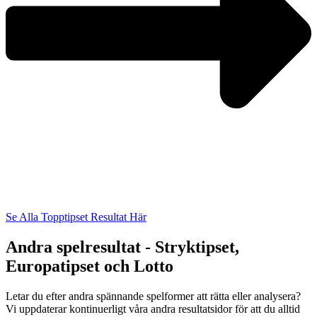
Se Alla Topptipset Resultat Här
Andra spelresultat - Stryktipset,
Europatipset och Lotto
Letar du efter andra spännande spelformer att rätta eller analysera?
Vi uppdaterar kontinuerligt våra andra resultatsidor för att du alltid