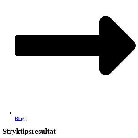
Blogg
Stryktipsresultat