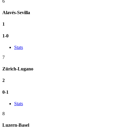
6
Alavés-Sevilla
1
1-0
Stats
7
Zürich-Lugano
2
0-1
Stats
8
Luzern-Basel