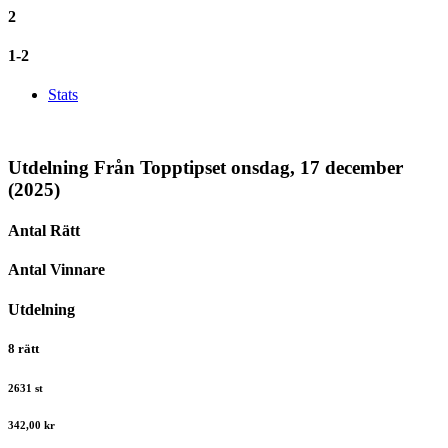
2
1-2
Stats
Utdelning Från Topptipset
onsdag, 17 december
(2025)
Antal Rätt
Antal Vinnare
Utdelning
8 rätt
2631
st
342,00
kr