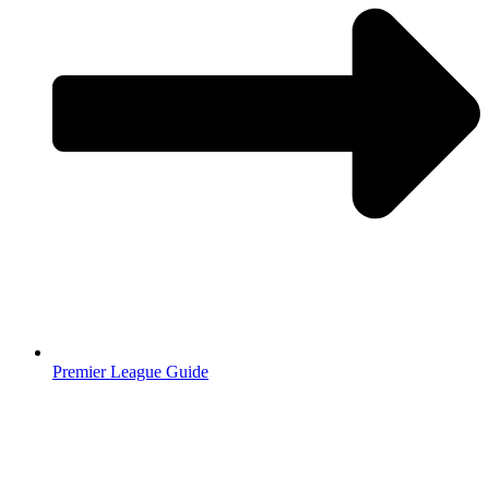
Premier League Guide