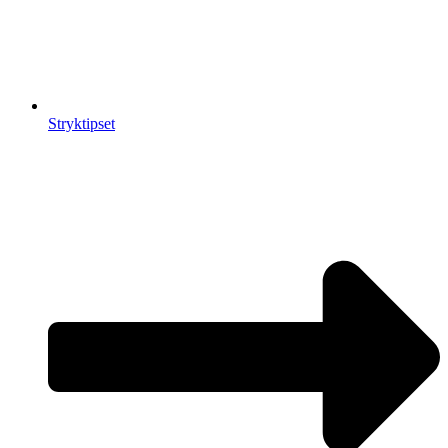
Stryktipset