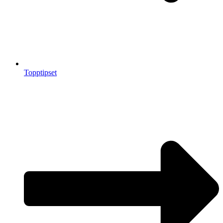
Topptipset