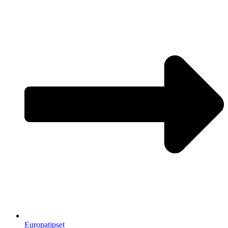
Europatipset