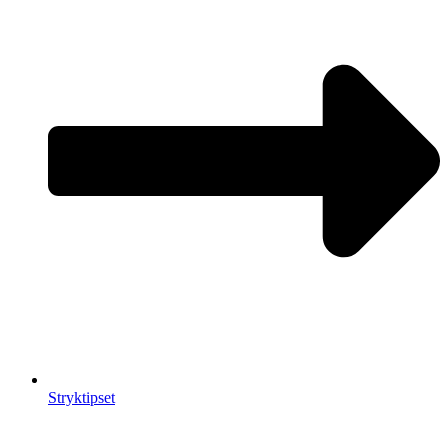
Stryktipset