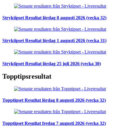
Stryktipset Resultat lördag 8 augusti 2026 (vecka 32)
Stryktipset Resultat lördag 1 augusti 2026 (vecka 31)
Stryktipset Resultat lördag 25 juli 2026 (vecka 30)
Topptipsresultat
Topptipset Resultat lördag 8 augusti 2026 (vecka 32)
Topptipset Resultat fredag 7 augusti 2026 (vecka 32)