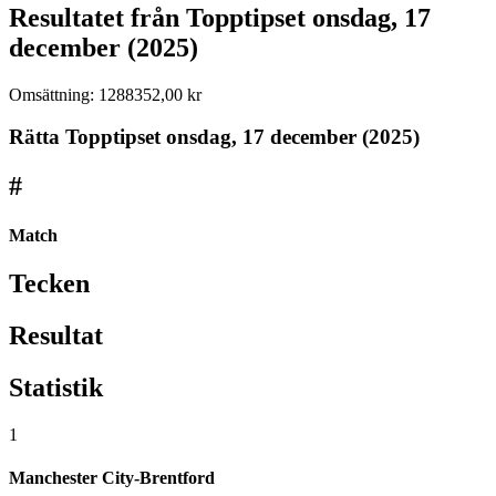
Resultatet från Topptipset
onsdag, 17
december (2025)
Omsättning:
1288352,00
kr
Rätta Topptipset
onsdag, 17 december (2025)
#
Match
Tecken
Resultat
Statistik
1
Manchester City-Brentford