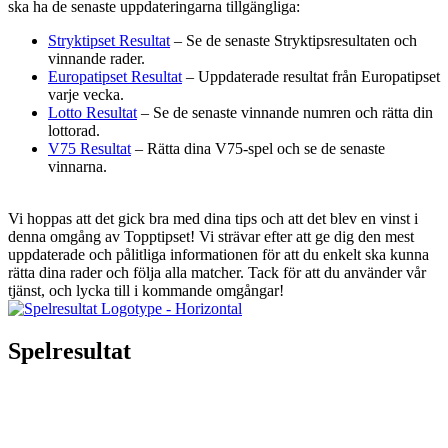
ska ha de senaste uppdateringarna tillgängliga:
Stryktipset Resultat
– Se de senaste Stryktipsresultaten och
vinnande rader.
Europatipset Resultat
– Uppdaterade resultat från Europatipset
varje vecka.
Lotto Resultat
– Se de senaste vinnande numren och rätta din
lottorad.
V75 Resultat
– Rätta dina V75-spel och se de senaste
vinnarna.
Vi hoppas att det gick bra med dina tips och att det blev en vinst i
denna omgång av Topptipset! Vi strävar efter att ge dig den mest
uppdaterade och pålitliga informationen för att du enkelt ska kunna
rätta dina rader och följa alla matcher. Tack för att du använder vår
tjänst, och lycka till i kommande omgångar!
Spelresultat